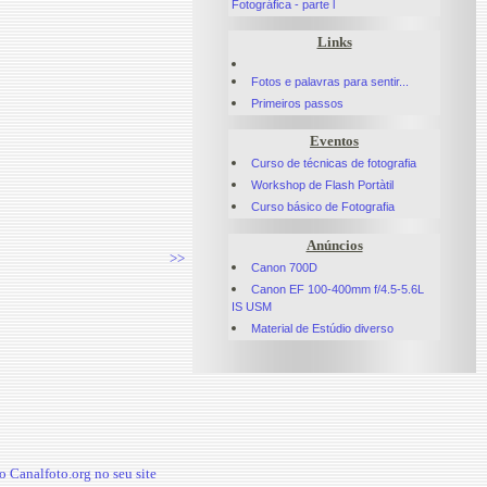
Fotográfica - parte l
Links
Fotos e palavras para sentir...
Primeiros passos
Eventos
Curso de técnicas de fotografia
Workshop de Flash Portàtil
Curso básico de Fotografia
Anúncios
>>
Canon 700D
Canon EF 100-400mm f/4.5-5.6L
IS USM
Material de Estúdio diverso
 Canalfoto.org no seu site