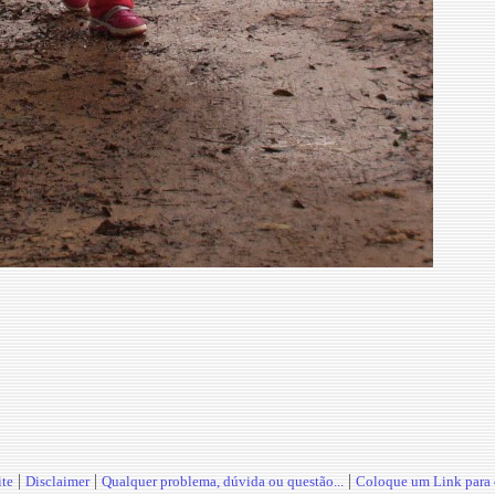
|
|
|
te
Disclaimer
Qualquer problema, dúvida ou questão...
Coloque um Link para o