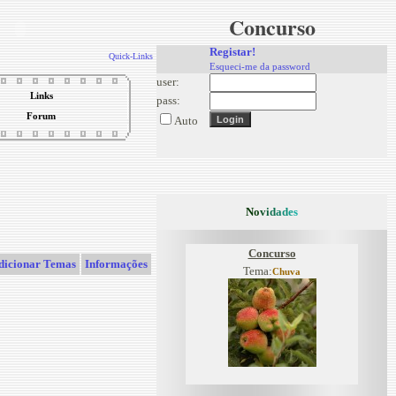
Concurso
Registar!
Quick-Links
Esqueci-me da password
user:
Links
pass:
Forum
Auto
N
o
v
i
d
a
d
e
s
Concurso
dicionar Temas
Informações
Tema:
Chuva