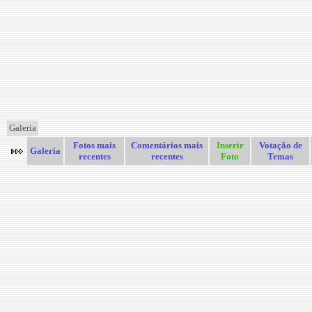
Galeria
Fotos mais
Comentários mais
Inserir
Votação de
Galeria
recentes
recentes
Foto
Temas