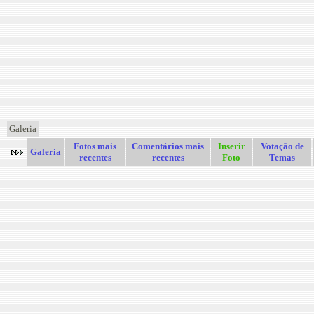
Galeria
Fotos mais
Comentários mais
Inserir
Votação de
Galeria
recentes
recentes
Foto
Temas