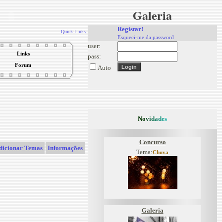
Galeria
Registar!
Quick-Links
Esqueci-me da password
user:
Links
pass:
Forum
Auto
N
o
v
i
d
a
d
e
s
Concurso
dicionar Temas
Informações
Tema:
Chuva
Galeria