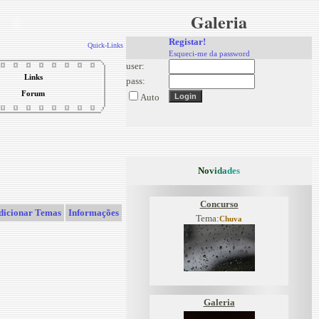
Galeria
Registar!
Quick-Links
Esqueci-me da password
user:
Links
pass:
Forum
Auto
N
o
v
i
d
a
d
e
s
Concurso
dicionar Temas
Informações
Tema:
Chuva
Galeria