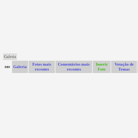
Galeria
Fotos mais
Comentários mais
Inserir
Votação de
Galeria
recentes
recentes
Foto
Temas