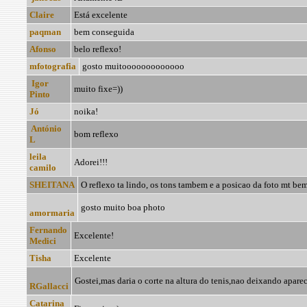
Claire
Está excelente
paqman
bem conseguida
Afonso
belo reflexo!
mfotografia
gosto muitooooooooooooo
Igor
muito fixe=))
Pinto
Jó
noika!
António
bom reflexo
L
leila
Adorei!!!
camilo
SHEITANA
O reflexo ta lindo, os tons tambem e a posicao da foto mt bem
gosto muito boa photo
amormaria
Fernando
Excelente!
Medici
Tisha
Excelente
Gostei,mas daria o corte na altura do tenis,nao deixando aparece
RGallacci
Catarina