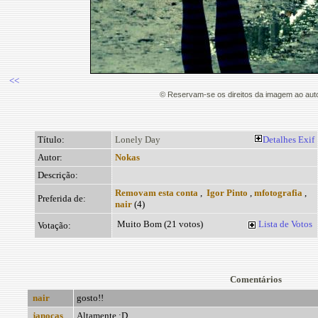
<<
© Reservam-se os direitos da imagem ao aut
Título:
Lonely Day
Detalhes
Exif
Autor:
Nokas
Descrição:
Removam esta conta
,
Igor Pinto
,
mfotografia
,
Preferida de:
nair
(4)
Muito Bom (21 votos)
Lista de Votos
Votação:
Comentários
nair
gosto!!
janocas
Altamente :D