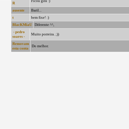
Ficou gira :)
R
ausente
Baril...
t
bem fixe! :)
BlacKMiaU
Diferente ^^,
- pedro
Muito porreira. ;))
soares -
Removam
Do melhor.
esta conta