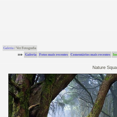
Galeria
/ Ver Fotografia
Galeria
Fotos mais recentes
Comentários mais recentes
In
Nature Squa