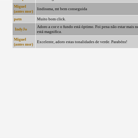
Miguel
lindissma, mt bem conseguida
(antes msr)
patn
Muito bom click.
Adoro a cor e o fundo está óptimo. Foi pena não estar mais
IndyJo
está magnifica.
Miguel
Excelente, adoro estas tonalidades de verde. Parabéns!
(antes msr)