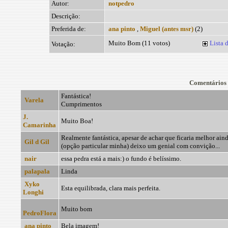
Autor:
notpedro
Descrição:
Preferida de:
ana pinto
,
Miguel (antes msr)
(2)
Muito Bom (11 votos)
Lista 
Votação:
Comentários
Fantástica!
Varela
Cumprimentos
J.
Muito Boa!
Camarinha
Realmente fantástica, apesar de achar que ficaria melhor a
Gil d Gil
(opção particular minha) deixo um genial com convição...
nair
essa pedra está a mais:) o fundo é belíssimo.
palapala
Linda
Xyko
Esta equilibrada, clara mais perfeita.
Longhi
Muito bom
PedroFlora
ana pinto
Bela imagem!