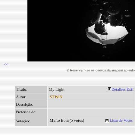
<<
© Reservam-se os direitos da imagem ao aut
Título:
My Light
Detalhes
Exif
Autor:
STWiN
Descrição:
Preferida de:
Muito Bom (5 votos)
Lista de Votos
Votação: