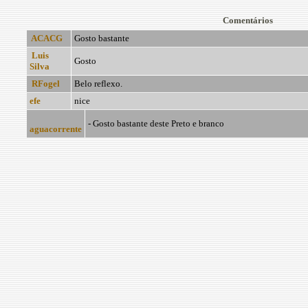
Comentários
ACACG
Gosto bastante
Luis
Gosto
Silva
RFogel
Belo reflexo.
efe
nice
- Gosto bastante deste Preto e branco
aguacorrente