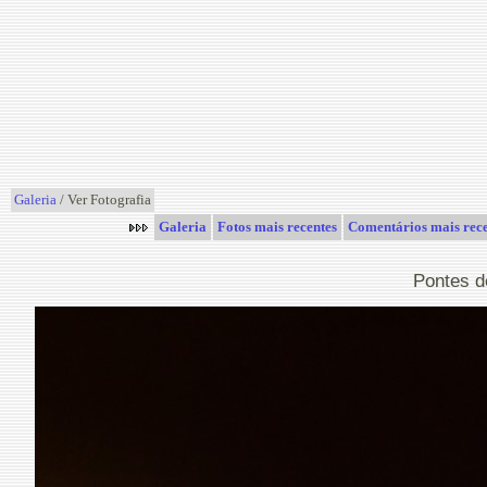
Galeria
/ Ver Fotografia
Galeria
Fotos mais recentes
Comentários mais rece
Pontes d