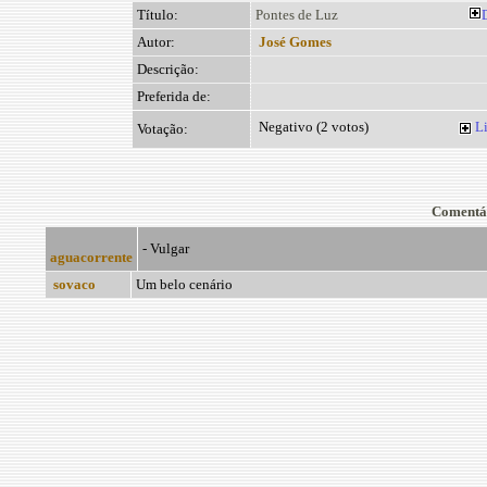
Título:
Pontes de Luz
Autor:
José Gomes
Descrição:
Preferida de:
Negativo (2 votos)
Li
Votação:
Comentá
- Vulgar
aguacorrente
sovaco
Um belo cenário