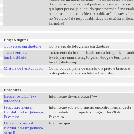
do curso ser em espanhol poderá ser entendido por
qualquer pessoa já que tudo que é narrado é mostrad
na prática durante o vídeo. A publicação destes víde
no Youtube é de responsabilidade da usuária chilena
Jmandrad.
Edição digital
Conversão em duotone
Conversão de fotografias em duotone
Tratamento da
Tratamento da luminosidade numa fotografia, usand
luminosidade
levels para uma alteração geral, dodge e burn para
local. (photoshop)
Mistura de P&B com cor
Como colocar parte de uma foto a preto e branco e
outra parte a cores com Adobe Photoshop
Encontros
Encontros ECL (ex-
Informação diversa. Aqui (<---)
fotocopos)
I encontro mensal
Informação sobre o primeiro encontro mensal desta
EscritaComLuz (almoço) -
comunidade de fotografos amigos. Dia 28 de
Fevereiro
Fevereiro.
I Encontro mensal
Ex-fotocopos
EscritaComLuz (almoço) -
parte II