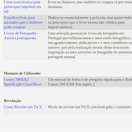
Livro com técnica para
Ir ver ao Amazon, mas também se compra cá por terra
quem quer imprimir em
lusitanas.
lab
O melhor livro para
Dedica-se essencialmente a pelicula, mas quase todo
iniciados que o dinheiro
os principios que o livro ensina são válidos para
pode comprar
digital também.
Livros de Fotografia -
Uma selecção pessoal de livros de fotografia em
Autores portugueses
Portugal que influenciaram o meu estilo fotográfico,
em agradecimento, dedicatória e o meu contributo a
autores, que pela realização destas obras trouxeram
inspiração ao meu percurso na fotografia de natureza
paisagem natural.
Manuais de Utilizador
Canon 580EX2
Um manual de bolso e de pesquisa rápida para o flas
SpeedLight CheatSheet
Canon 580 EXII. Em inglês :(
Revelação
Como Revelar um Tri X
Modo de revelar um Tri X com bom grão e contraste.