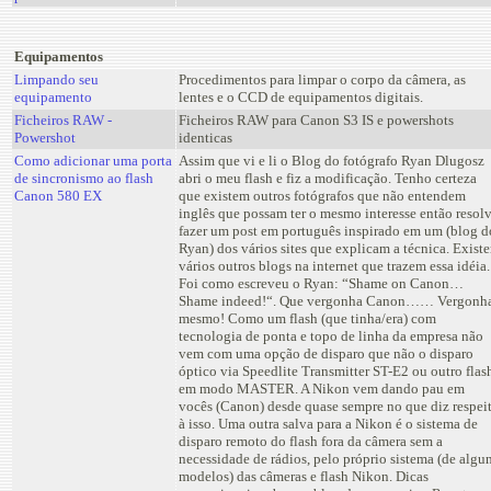
Equipamentos
Limpando seu
Procedimentos para limpar o corpo da câmera, as
equipamento
lentes e o CCD de equipamentos digitais.
Ficheiros RAW -
Ficheiros RAW para Canon S3 IS e powershots
Powershot
identicas
Como adicionar uma porta
Assim que vi e li o Blog do fotógrafo Ryan Dlugosz
de sincronismo ao flash
abri o meu flash e fiz a modificação. Tenho certeza
Canon 580 EX
que existem outros fotógrafos que não entendem
inglês que possam ter o mesmo interesse então resolv
fazer um post em português inspirado em um (blog d
Ryan) dos vários sites que explicam a técnica. Exist
vários outros blogs na internet que trazem essa idéia.
Foi como escreveu o Ryan: “Shame on Canon…
Shame indeed!“. Que vergonha Canon…… Vergonh
mesmo! Como um flash (que tinha/era) com
tecnologia de ponta e topo de linha da empresa não
vem com uma opção de disparo que não o disparo
óptico via Speedlite Transmitter ST-E2 ou outro flas
em modo MASTER. A Nikon vem dando pau em
vocês (Canon) desde quase sempre no que diz respei
à isso. Uma outra salva para a Nikon é o sistema de
disparo remoto do flash fora da câmera sem a
necessidade de rádios, pelo próprio sistema (de algu
modelos) das câmeras e flash Nikon. Dicas