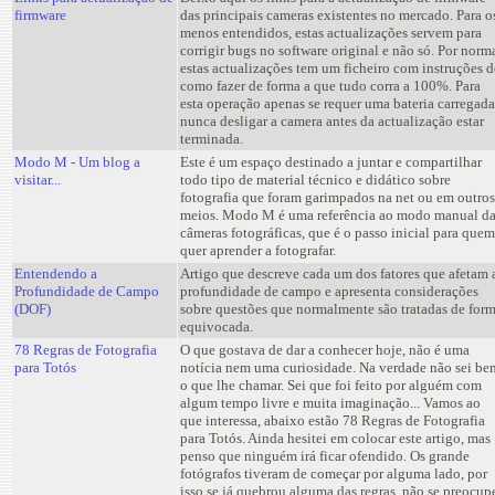
firmware
das principais cameras existentes no mercado. Para o
menos entendidos, estas actualizações servem para
corrigir bugs no software original e não só. Por norm
estas actualizações tem um ficheiro com instruções d
como fazer de forma a que tudo corra a 100%. Para
esta operação apenas se requer uma bateria carregada
nunca desligar a camera antes da actualização estar
terminada.
Modo M - Um blog a
Este é um espaço destinado a juntar e compartilhar
visitar...
todo tipo de material técnico e didático sobre
fotografia que foram garimpados na net ou em outros
meios. Modo M é uma referência ao modo manual d
câmeras fotográficas, que é o passo inicial para quem
quer aprender a fotografar.
Entendendo a
Artigo que descreve cada um dos fatores que afetam 
Profundidade de Campo
profundidade de campo e apresenta considerações
(DOF)
sobre questões que normalmente são tratadas de for
equivocada.
78 Regras de Fotografia
O que gostava de dar a conhecer hoje, não é uma
para Totós
notícia nem uma curiosidade. Na verdade não sei be
o que lhe chamar. Sei que foi feito por alguém com
algum tempo livre e muita imaginação... Vamos ao
que interessa, abaixo estão 78 Regras de Fotografia
para Totós. Ainda hesitei em colocar este artigo, mas
penso que ninguém irá ficar ofendido. Os grande
fotógrafos tiveram de começar por alguma lado, por
isso se já quebrou alguma das regras, não se preocup