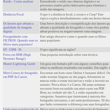
Ruído - Como analisar
Entendendo o ruído nas câmeras digitais e os
processos usados pelos fabricantes para eliminar o
ruído das imagens.
Distância Focal
O que é a distância focal, o zoom e o Crop? Este
tópico explica detalhadamente cada um destes fatore
Os fatores que afetam a
Uma breve descrição e exemplificação dos fatores q
qualidade da imagem
afetam a qualidade da fotografia e como eles podem
digital.
afetar positiva ou negativamente uma imagem.
Fotografando com
Este artigo descreve como e quando usar os filtros
FILTROS: Quando usar os
mais populares.
filtros mais populares!
EF - USM - IS
O que significam as siglas?
Fotos em HDR (High
Uma pequena introdução sobre esta técnica.
Dynamic Range)
Master Lightning Guide
Um guia em formato pdf com alguns conselhos para
obter os melhores resultados em estúdio. Em inglês :
Mini-Cursos de fotografia
Encontrar um bom curso Online é bastante difícil. O
em PDF da Canon
estão noutras línguas ou são pagos, felizmente as
marcas estão a tomar iniciativas e estão a investir no
assunto. Prova disso é a Canon. Há umas semanas
encontrei bem escondido um mini-curso em PDF.
Bem, na verdade até são 5, e estão separados em
categorias. Assuntos que interessam à maioria dos
fotógrafos iniciantes, e até semi-profissionais. 50 dic
que farão certamente a diferença nas suas fotografias.
Links para actualização de
Deixo aqui os links para a actualização de firmware