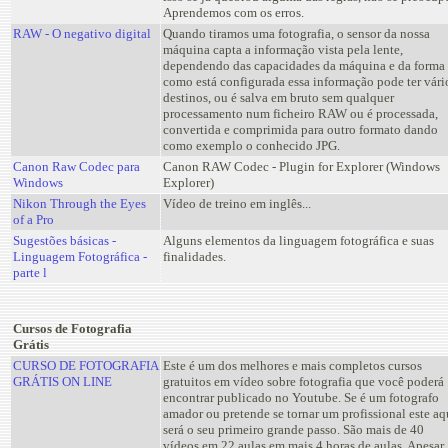
Aprendemos com os erros.
RAW - O negativo digital
Quando tiramos uma fotografia, o sensor da nossa
máquina capta a informação vista pela lente,
dependendo das capacidades da máquina e da forma
como está configurada essa informação pode ter vári
destinos, ou é salva em bruto sem qualquer
processamento num ficheiro RAW ou é processada,
convertida e comprimida para outro formato dando
como exemplo o conhecido JPG.
Canon Raw Codec para
Canon RAW Codec - Plugin for Explorer (Windows
Windows
Explorer)
Nikon Through the Eyes
Vídeo de treino em inglês...
of a Pro
Sugestões básicas -
Alguns elementos da linguagem fotográfica e suas
Linguagem Fotográfica -
finalidades.
parte l
Cursos de Fotografia
Grátis
CURSO DE FOTOGRAFIA
Este é um dos melhores e mais completos cursos
GRÁTIS ON LINE
gratuitos em vídeo sobre fotografia que você poderá
encontrar publicado no Youtube. Se é um fotografo
amador ou pretende se tornar um profissional este aq
será o seu primeiro grande passo. São mais de 40
vídeos em 22 aulas em mais 4 horas de aulas. Apesar