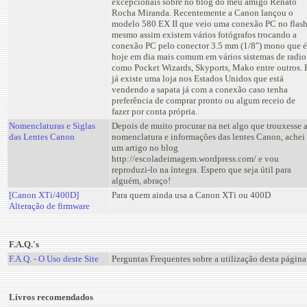
excepcionais sobre no blog do meu amigo Renato
Rocha Miranda. Recentemente a Canon lançou o
modelo 580 EX II que veio uma conexão PC no flash
mesmo assim existem vários fotógrafos trocando a
conexão PC pelo conector 3.5 mm (1/8″) mono que é
hoje em dia mais comum em vários sistemas de radio
como Pocket Wizards, Skyports, Mako entre outros. 
já existe uma loja nos Estados Unidos que está
vendendo a sapata já com a conexão caso tenha
preferência de comprar pronto ou algum receio de
fazer por conta própria.
Nomenclaturas e Siglas
Depois de muito procurar na net algo que trouxesse 
das Lentes Canon
nomenclatura e informações das lentes Canon, achei
um artigo no blog
http://escoladeimagem.wordpress.com/ e vou
reproduzi-lo na íntegra. Espero que seja útil para
alguém, abraço!
[Canon XTi/400D]
Para quem ainda usa a Canon XTi ou 400D
Alteração de firmware
F.A.Q.'s
F.A.Q. - O Uso deste Site
Perguntas Frequentes sobre a utilização desta página
Livros recomendados