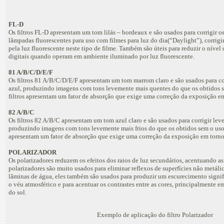
FL-D
Os filtros FL-D apresentam um tom lilás – bordeaux e são usados para corrigir o
lâmpadas fluorescentes para uso com filmes para luz do dia(“Daylight”), corri
pela luz fluorescente neste tipo de filme. Também são úteis para reduzir o nível
digitais quando operam em ambiente iluminado por luz fluorescente.
81 A/B/C/D/E/F
Os filtros 81 A/B/C/D/E/F apresentam um tom marrom claro e são usados para cor
azul, produzindo imagens com tons levemente mais quentes do que os obtidos se
filtros apresentam um fator de absorção que exige uma correção da exposição e
82 A/B/C
Os filtros 82 A/B/C apresentam um tom azul claro e são usados para corrigir lev
produzindo imagens com tons levemente mais frios do que os obtidos sem o uso do
apresentam um fator de absorção que exige uma correção da exposição em torno
POLARIZADOR
Os polarizadores reduzem os efeitos dos raios de luz secundários, acentuando as 
polarizadores são muito usados para eliminar reflexos de superfícies não metáli
lâminas de água, eles também são usados para produzir um escurecimento signifi
o véu atmosférico e para acentuar os contrastes entre as cores, principalmente em
do sol.
Exemplo de aplicação do filtro Polarizador