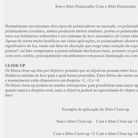
Sem o filtro Polarizador
Com o filtro Polarizador
Normalmente encontramos dois tipos de polarizadores no mercado, os polarizado
polarizadores circulares, ambos produzem efeitos similares, porém os polarizad
erros nos fotômetros embutidos e nos sistemas de foco automático de certas câm
Apesar de serem muito benéficos em várias aplicações, os polarizadores absor
significativa de luz, tendo um fator de absorção que exige uma correção da expo
pontos*, tal fato compromete a potencialidade das baixas luzes, portanto os po
com certo critério, principalmente em ambientes com pouca iluminação ou com
CLOSE-UP
Os filtros close-up têm por objetivo permitir que as objetivas possam obter foc
distância mínima de foco para a qual foram projetadas. Estes filtros são muito u
e normalmente estão disponíveis em dioptria +1, +2 e +4.
Os filtros close-up podem ser usados sobrepostos, para possibilitar uma maior 
quanto maior a dioptria total, mais a objetiva poderá ser aproximada do objeto
foco.
Exemplo de aplicação do filtro Close-up
Sem o filtro Close-up
Com o filtro Close-up +1
Com o filtro Close-up +2
Com o filtro Close-up +4