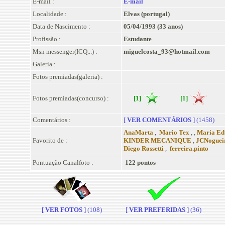
E-mail :
E-mail
Localidade :
Elvas (portugal)
Data de Nascimento :
05/04/1993 (33 anos)
Profissão :
Estudante
Msn messenger(ICQ...) :
miguelcosta_93@hotmail.com
Galeria :
Fotos premiadas(galeria) :
Fotos premiadas(concurso) :
[1]
[1]
Comentários :
[
VER COMENTÁRIOS
] (1458)
AnaMarta
,
Mario Tex
, ,
Maria E
Favorito de :
KINDER MECANIQUE
,
JCNoguei
Diego Rossetti
,
ferreira.pinto
Pontuação Canalfoto :
122 pontos
[
VER FOTOS
] (108)
[
VER PREFERIDAS
] (36)