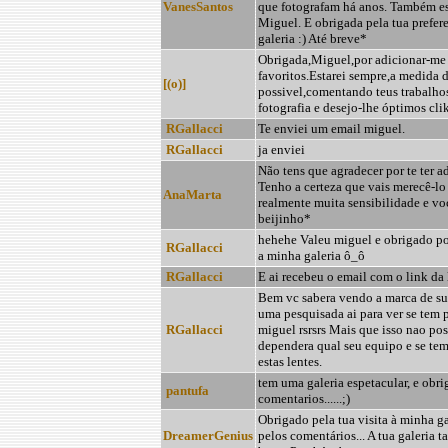
VanesSantos
que fotografam há anos. Também es
Miguel. E obrigada pela tua prefer
galeria :) Até breve*
Obrigada,Miguel,por adicionar-me 
favoritos.Estarei sempre,a medida 
[(o)]
possivel,comentando teus trabalhos,
fotografia e desejo-lhe óptimos clik
RGallacci
Te enviei um email miguel.
RGallacci
ja enviei
Não tens que agradecer por te ter 
Tenho a certeza que vais merecê-lo
AnaMarta
realmente muita sensibilidade e v
beijinho*
hehehe Valeu miguel e obrigado por
RGallacci
a minha galeria ô_ô
RGallacci
E ai recebeu o email com o link da 
Bem vc sabera vendo a marca de s
uma pesquisada ai para ver se tem 
RGallacci
miguel rsrsrs Mais que isso nao pos
dependera qual seu equipo e se tem
estas lentes.
tem uma galeria espetacular, e obr
pantufa
comentarios......;)
Obrigado pela tua visita à minha g
DreamerGenius
pelos comentários... A tua galeria 