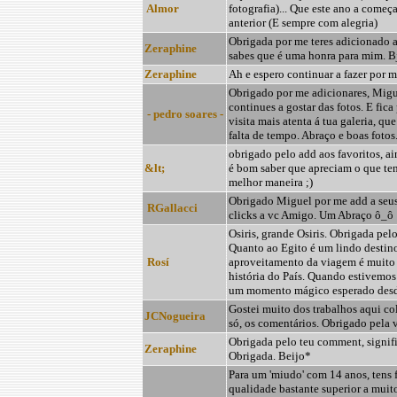
Almor
fotografia)... Que este ano a começ
anterior (E sempre com alegria)
Obrigada por me teres adicionado ao
Zeraphine
sabes que é uma honra para mim. B
Zeraphine
Ah e espero continuar a fazer por m
Obrigado por me adicionares, Migu
continues a gostar das fotos. E fic
- pedro soares -
visita mais atenta á tua galeria, que
falta de tempo. Abraço e boas fotos.
obrigado pelo add aos favoritos, a
&lt;
é bom saber que apreciam o que te
melhor maneira ;)
Obrigado Miguel por me add a seus
RGallacci
clicks a vc Amigo. Um Abraço ô_ô
Osiris, grande Osiris. Obrigada pel
Quanto ao Egito é um lindo destin
Rosí
aproveitamento da viagem é muito
história do País. Quando estivemos l
um momento mágico esperado desd
Gostei muito dos trabalhos aqui co
JCNogueira
só, os comentários. Obrigado pela v
Obrigada pelo teu comment, signif
Zeraphine
Obrigada. Beijo*
Para um 'miudo' com 14 anos, tens
qualidade bastante superior a muit