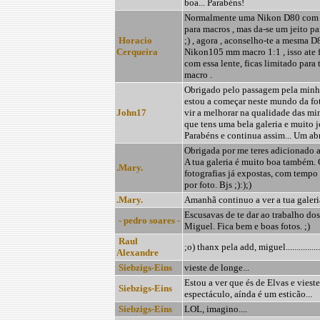
boa... Parabéns!
Normalmente uma Nikon D80 com l
para macros , mas da-se um jeito p
Horacio
;) , agora , aconselho-te a mesma
Cerqueira
Nikon105 mm macro 1:1 , isso ate fa
com essa lente, ficas limitado para 
macro .
Obrigado pelo passagem pela minha 
estou a começar neste mundo da fot
John17
vir a melhorar na qualidade das min
que tens uma bela galeria e muito jei
Parabéns e continua assim... Um abra
Obrigada por me teres adicionado ao
A tua galeria é muito boa também.
.Mary.
fotografias já expostas, com tempo 
por foto. Bjs ;):);)
.Mary.
Amanhã continuo a ver a tua galeria.
Escusavas de te dar ao trabalho do
- pedro soares -
Miguel. Fica bem e boas fotos. ;)
Raul
;o) thanx pela add, miguel................
Alexandre
Siebzigs-Eins
vieste de longe...
Estou a ver que és de Elvas e viest
Siebzigs-Eins
espectáculo, aínda é um esticão...
Siebzigs-Eins
LOL, imagino....