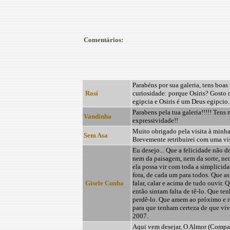
Comentários:
Parabéns por sua galeria, tens boas
Rosí
curiosidade: porque Osíris? Gosto 
egipcia e Osiris é um Deus egipcio.
Parabens pela tua galeria!!!!! Tens 
Vandinha
expressividade!!
Muito obrigado pela visita à minha
Sem Asa
Brevemente retribuirei com uma visi
Eu desejo... Que a felicidade não 
nem da paisagem, nem da sorte, ne
ela possa vir com toda a simplicida
fora, de cada um para todos. Que a
Gisele Cunha
falar, calar e acima de tudo ouvir.
então sintam falta de tê-lo. Que t
perdê-lo. Que amem ao próximo e r
para que tenham certeza de que vive
2007.
Aqui vem desejar, O Almor (Compa