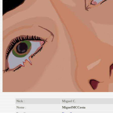
Nick :
Miguel C.
Nome :
MiguelMCCosta