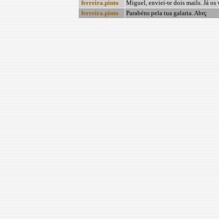
ferreira.pinto
Miguel, enviei-te dois mails. Já os 
ferreira.pinto
Parabéns pela tua galaria. Abrç