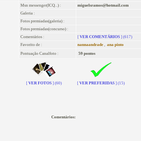
Msn messenger(ICQ...) :
miguelsramos@hotmail.com
Galeria :
Fotos premiadas(galeria) :
Fotos premiadas(concurso) :
Comentários :
[
VER COMENTÁRIOS
] (617)
Favorito de :
nannaandrade
,
ana pinto
Pontuação Canalfoto :
59 pontos
[
VER FOTOS
] (60)
[
VER PREFERIDAS
] (15)
Comentários: