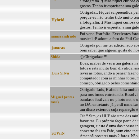
à fotografia. :( Mas fiquei curiosa
gostos. Tenho ir espreitar a sua galer
Obrigada... Fiquei surpreendida pe
porque eu não tenho tido muito te
Hybrid
à fotografia. :( Mas fiquei curiosa
gostos. Tenho ir espreitar a sua galer
Fui ver o Portfolio. Excelentes fot
nannaandrade
musical ;P adorei a foto do Phil Cas
Obrigada por me ter adicionado aos 
janocas
bom saber que alguém gosta do nos
Shida
:)) Obrigadaaa!!!
Boas, acabei de ver a tua galeria na
fotos e está muito bem dividida, as
Luis Silva
rever as fotos, ando a pensar fazer
computador com as minhas fotos, 
começo, obrigado pelos comentários
Obrigado Luis, E ainda falta muita 
para nos irmos entretendo. Resolvi
Miguel (antes
bandas e festivais no photo.net, e 
msr)
no DA, entretanto já perdi mmuitas
um disco externos cuja reparação é 
Olá!! Sim, os UHF são uma das min
favoritas. Eu próprio faço parte de
garagem, e esta é uma das nossas in
concerto foi em Fafe, num cine-tea
STWiN
Amanhã postarei mais 2 fotos. Não e