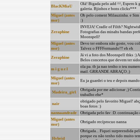
Olá! Bigada pelo add ^^, Espero k 
BlacKMiaU
galeria. Bjinhos e bons clicks***
Miguel (antes
Ob pelo coment Milauzinha. e Sim g
msr)
:)
INVEJA! Cradle of Filth? Nightwis
Zeraphine
Fotografias das minahs bandas prefe
Moonspell!
Miguel (antes
Devo ter embora não goste, vou colo
msr)
Talvez o FFFFerrnando!!! eh eh
Já vi a foto dos Moonspell thks :) A
Zeraphine
Belos concertos que devem ter sido!
ola pa. tb ja nao tenho o teu numer
m i g u e l
mail. GRRANDE ABRAÇO ;)
Miguel (antes
Eu ja guardei o teu e depois mando
msr)
Obrigada por me adicionar ;) Cont
Madeira_girl
trabalho ehe*
obrigado pelo favorito Miguel! abç
nair
boas fotos :)
nannaandrade
Obrigada pelo fav :D. continuação 
Miguel (antes
Obrigado recíprocuo nanna
msr)
Obrigada... Fiquei surpreendida pe
porque eu não tenho tido muito te
Hybrid