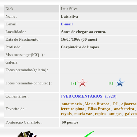
Nick :
Luis Silva
Nome :
Luis Silva
E-mail :
E-mail
Localidade :
Antes de chegar ao centro.
Data de Nascimento :
16/05/1966 (60 anos)
Profissão :
Carpinteiro de limpos
Msn messenger(ICQ...) :
Galeria :
Fotos premiadas(galeria) :
Fotos premiadas(concurso) :
[2]
[1]
Comentários :
[
VER COMENTÁRIOS
] (3928)
amormaria
,
Maria Branco
,
PJ
,
ajbarro
Favorito de :
ferreira.pinto
,
Elisa França
,
anaferreira
,
reyals
,
maria vaz
,
repica
,
smigas
,
galven
Pontuação Canalfoto :
60 pontos