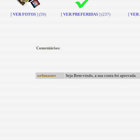
[
VER FOTOS
] (59)
[
VER PREFERIDAS
] (237)
[
VER A
Comentários:
webmaster
Seja Bem-vindo, a sua conta foi aprovada.