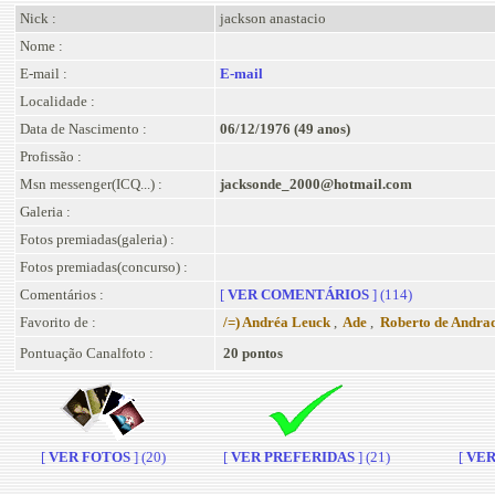
Nick :
jackson anastacio
Nome :
E-mail :
E-mail
Localidade :
Data de Nascimento :
06/12/1976 (49 anos)
Profissão :
Msn messenger(ICQ...) :
jacksonde_2000@hotmail.com
Galeria :
Fotos premiadas(galeria) :
Fotos premiadas(concurso) :
Comentários :
[
VER COMENTÁRIOS
] (114)
Favorito de :
/=) Andréa Leuck
,
Ade
,
Roberto de Andra
Pontuação Canalfoto :
20 pontos
[
VER FOTOS
] (20)
[
VER PREFERIDAS
] (21)
[
VER 