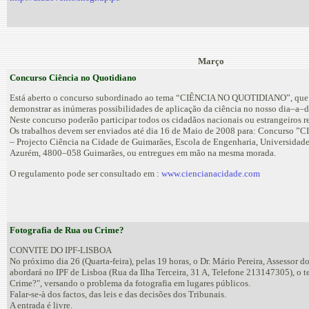
Março
Concurso Ciência no Quotidiano
Está aberto o concurso subordinado ao tema “CIÊNCIA NO QUOTIDIANO”, que
demonstrar as inúmeras possibilidades de aplicação da ciência no nosso dia–a–d
Neste concurso poderão participar todos os cidadãos nacionais ou estrangeiros r
Os trabalhos devem ser enviados até dia 16 de Maio de 2008 para: Concurs
– Projecto Ciência na Cidade de Guimarães, Escola de Engenharia, Universida
Azurém, 4800–058 Guimarães, ou entregues em mão na mesma morada.
O regulamento pode ser consultado em :
www.ciencianacidade.com
Fotografia de Rua ou Crime?
CONVITE DO IPF-LISBOA
No próximo dia 26 (Quarta-feira), pelas 19 horas, o Dr. Mário Pereira, Assessor d
abordará no IPF de Lisboa (Rua da Ilha Terceira, 31 A, Telefone 213147305), o 
Crime?", versando o problema da fotografia em lugares públicos.
Falar-se-à dos factos, das leis e das decisões dos Tribunais.
A entrada é livre.