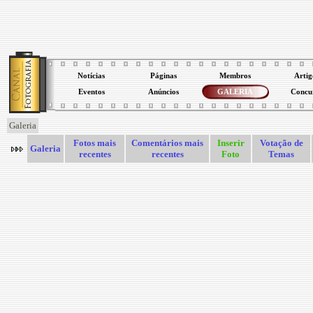
Notícias
Páginas
Membros
Artig
Eventos
Anúncios
GALERIA
Concu
Galeria
Fotos mais
Comentários mais
Inserir
Votação de
Galeria
recentes
recentes
Foto
Temas