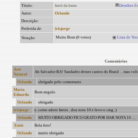
Título:
farol da barra
Detalhes
Ex
Autor:
Orlando
Descrição:
Preferida de:
irisjorge
Muito Bom (6 votos)
Lista de Vot
Votação:
Comentários
Arte
Ah Salvador-BA! Saudades desses cantos do Brasil ... mas volt
Natural
Orlando
obrigado pelo comentario
Maria
Bom angulo.
Eduarda
Orlando
obrigado
irisjorge
e..como adoro farois...dou nota 10 e levo-o cmg ;)
Orlando
MUITO OBRIGADO FICO GRATO POR DAR NOTA 10 ....
Emir
Bela foto!
Orlando
muito obrigado