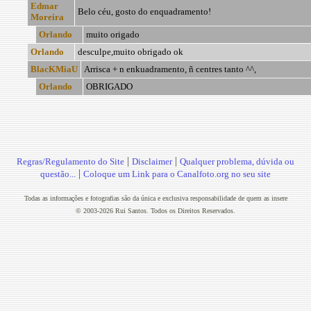
Edmar
Belo céu, gosto do enquadramento!
Moreira
Orlando
muito origado
Orlando
desculpe,muito obrigado ok
BlacKMiaU
Arrisca + n enkuadramento, ñ centres tanto ^^,
Orlando
OBRIGADO
|
|
Regras/Regulamento do Site
Disclaimer
Qualquer problema, dúvida ou
|
questão...
Coloque um Link para o Canalfoto.org no seu site
Todas as informações e fotografias são da única e exclusiva responsabilidade de quem as insere
© 2003-2026 Rui Santos. Todos os Direitos Reservados.