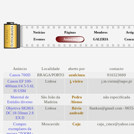
Notícias
Páginas
Membros
Artig
Eventos
Anúncios
GALERIA
Concu
Anúncio
Localidade
aberto por
contacto
Canon 700D
BRAGA/PORTO
azulcinza
916323669
Canon EF 100-
Lisboa
j, vieira
j.m.vieira@sapo.pt
400mm f/4.5-5.6L
IS USM
Material de
São João da
Pedro
não especificada
Estúdio diverso
Madeira
Afonso
Objetiva SIGMA
Lisboa
flávio
flankus@gmail.com - 965
DC 18-50mm 2.8
andrade
EX D
Compro
Moscavide
Caju
caju_cmce@yahoo.co
exemplares da
revista "ZOOM -