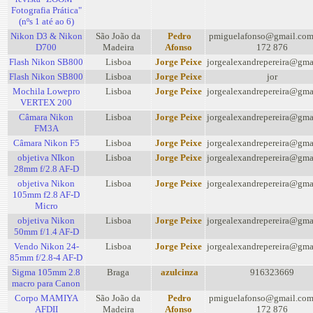
Fotografia Prática"
(nºs 1 até ao 6)
Nikon D3 & Nikon
São João da
Pedro
pmiguelafonso@gmail.com
D700
Madeira
Afonso
172 876
Flash Nikon SB800
Lisboa
Jorge Peixe
jorgealexandrepereira@gma
Flash Nikon SB800
Lisboa
Jorge Peixe
jor
Mochila Lowepro
Lisboa
Jorge Peixe
jorgealexandrepereira@gma
VERTEX 200
Câmara Nikon
Lisboa
Jorge Peixe
jorgealexandrepereira@gma
FM3A
Câmara Nikon F5
Lisboa
Jorge Peixe
jorgealexandrepereira@gma
objetiva NIkon
Lisboa
Jorge Peixe
jorgealexandrepereira@gma
28mm f/2.8 AF-D
objetiva Nikon
Lisboa
Jorge Peixe
jorgealexandrepereira@gma
105mm f2.8 AF-D
Micro
objetiva Nikon
Lisboa
Jorge Peixe
jorgealexandrepereira@gma
50mm f/1.4 AF-D
Vendo Nikon 24-
Lisboa
Jorge Peixe
jorgealexandrepereira@gma
85mm f/2.8-4 AF-D
Sigma 105mm 2.8
Braga
azulcinza
916323669
macro para Canon
Corpo MAMIYA
São João da
Pedro
pmiguelafonso@gmail.com
AFDII
Madeira
Afonso
172 876