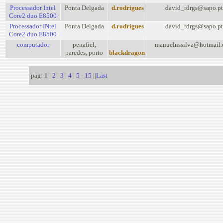
Processador Intel
Ponta Delgada
d.rodrigues
david_rdrgs@sapo.pt
Core2 duo E8500
Processador INtel
Ponta Delgada
d.rodrigues
david_rdrgs@sapo.pt
Core2 duo E8500
computador
penafiel,
manuelnssilva@hotmail
paredes, porto
blackdragon
pag:
1
|
2
|
3
|
4
|
5
-
15
||
Last