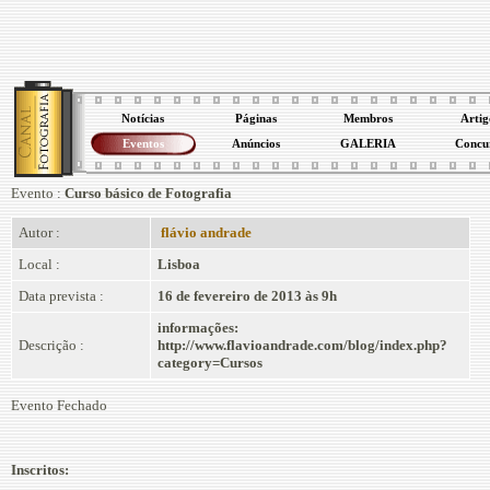
Notícias
Páginas
Membros
Artig
Eventos
Anúncios
GALERIA
Concu
Evento :
Curso básico de Fotografia
Autor :
flávio andrade
Local :
Lisboa
Data prevista :
16 de fevereiro de 2013 às 9h
informações:
Descrição :
http://www.flavioandrade.com/blog/index.php?
category=Cursos
Evento Fechado
Inscritos: