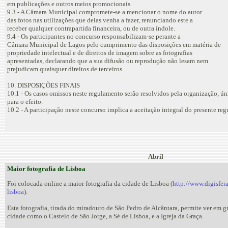
em publicações e outros meios promocionais.
9.3 - A Câmara Municipal compromete-se a mencionar o nome do autor
das fotos nas utilizações que delas venha a fazer, renunciando este a
receber qualquer contrapartida financeira, ou de outra índole.
9.4 - Os participantes no concurso responsabilizam-se perante a
Câmara Municipal de Lagos pelo cumprimento das disposições em matéria de
propriedade intelectual e de direitos de imagem sobre as fotografias
apresentadas, declarando que a sua difusão ou reprodução não lesam nem
prejudicam quaisquer direitos de terceiros.
10. DISPOSIÇÕES FINAIS
10.1 - Os casos omissos neste regulamento serão resolvidos pela organização, ú
para o efeito.
10.2 - A participação neste concurso implica a aceitação integral do presente re
Abril
Maior fotografia de Lisboa
Foi colocada online a maior fotografia da cidade de Lisboa (
http://www.digisfera
lisboa
).
Esta fotografia, tirada do miradouro de São Pedro de Alcântara, permite ver em 
cidade como o Castelo de São Jorge, a Sé de Lisboa, e a Igreja da Graça.