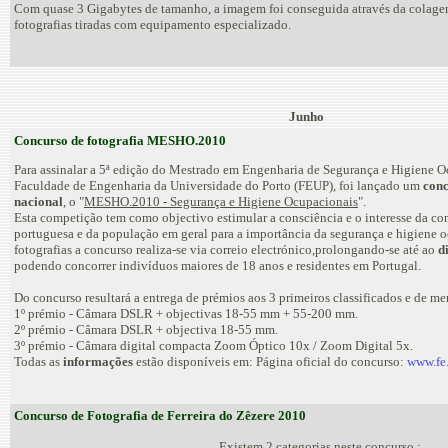
Com quase 3 Gigabytes de tamanho, a imagem foi conseguida através da colage
fotografias tiradas com equipamento especializado.
Junho
Concurso de fotografia MESHO.2010
Para assinalar a 5ª edição do Mestrado em Engenharia de Segurança e Higiene O
Faculdade de Engenharia da Universidade do Porto (FEUP), foi lançado um
conc
nacional
, o "
MESHO.2010 - Segurança e Higiene Ocupacionais
".
Esta competição tem como objectivo estimular a consciência e o interesse da 
portuguesa e da população em geral para a importância da segurança e higiene 
fotografias a concurso realiza-se via correio electrónico,prolongando-se até ao
d
podendo concorrer indivíduos maiores de 18 anos e residentes em Portugal.
Do concurso resultará a entrega de prémios aos 3 primeiros classificados e de m
1º prémio - Câmara DSLR + objectivas 18-55 mm + 55-200 mm.
2º prémio - Câmara DSLR + objectiva 18-55 mm.
3º prémio - Câmara digital compacta Zoom Óptico 10x / Zoom Digital 5x.
Todas as
informações
estão disponíveis em: Página oficial do concurso:
www.fe
Concurso de Fotografia de Ferreira do Zêzere 2010
Existem 2 categorias neste concurso :