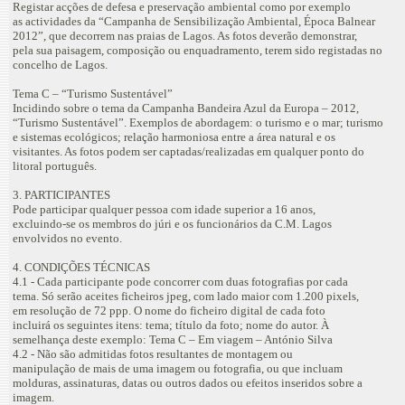
Registar acções de defesa e preservação ambiental como por exemplo
as actividades da “Campanha de Sensibilização Ambiental, Época Balnear
2012”, que decorrem nas praias de Lagos. As fotos deverão demonstrar,
pela sua paisagem, composição ou enquadramento, terem sido registadas no
concelho de Lagos.
Tema C – “Turismo Sustentável”
Incidindo sobre o tema da Campanha Bandeira Azul da Europa – 2012,
“Turismo Sustentável”. Exemplos de abordagem: o turismo e o mar; turismo
e sistemas ecológicos; relação harmoniosa entre a área natural e os
visitantes. As fotos podem ser captadas/realizadas em qualquer ponto do
litoral português.
3. PARTICIPANTES
Pode participar qualquer pessoa com idade superior a 16 anos,
excluindo-se os membros do júri e os funcionários da C.M. Lagos
envolvidos no evento.
4. CONDIÇÕES TÉCNICAS
4.1 - Cada participante pode concorrer com duas fotografias por cada
tema. Só serão aceites ficheiros jpeg, com lado maior com 1.200 pixels,
em resolução de 72 ppp. O nome do ficheiro digital de cada foto
incluirá os seguintes itens: tema; título da foto; nome do autor. À
semelhança deste exemplo: Tema C – Em viagem – António Silva
4.2 - Não são admitidas fotos resultantes de montagem ou
manipulação de mais de uma imagem ou fotografia, ou que incluam
molduras, assinaturas, datas ou outros dados ou efeitos inseridos sobre a
imagem.