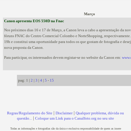
Março
Canon apresenta EOS 550D na Fnac
Nos próximos dias 16 e 17 de Março, a Canon leva a cabo a apresentação da n
fóruns FNAC do Centro Comercial Colombo e NorteShopping, respectivamente. A
19h e constitui uma oportunidade para todos os que gostam de fotografia e dese
nova proposta da Canon.
Para participar, os interessados devem registar-se no website da Canon em:
www.
pag:
1
|
2
|
3
|
4
|
5
-
15
|
|
Regras/Regulamento do Site
Disclaimer
Qualquer problema, dúvida ou
|
questão...
Coloque um Link para o Canalfoto.org no seu site
Todas as informações e fotografias são da única e exclusiva responsabilidade de quem as insere