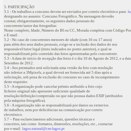
5. PARTICIPAÇÃO
5.1 - Os trabalhos a concurso devem ser enviados por correio electrónico para:
l
designando no assunto: Concurso Fotográfico. Na mensagem deverão
constar, obrigatoriamente, os seguintes dados pessoais do
concorrente/autor das fotografias:
Nome completo, Idade, Número do BI ou CC, Morada completa com Código Post
e E-mail.
5.2 - No caso de concorrentes menores de idade (com 16 ou 17 anos)
para além dos seus dados pessoais, exige-se a inclusão dos dados do seu
responsável/tutor legal (itens indicados no ponto anterior), o qual se
responsabilizará pelo conteúdo das fotos apresentadas pelo concorrente.
5.3 - A data de início de recepção das fotos é o dia 10 de Agosto de 2012, e a data
Setembro de 2012.
5.4 - Aos premiados será solicitada uma versão da foto com resolução
não inferior a 3Mpixels, a qual deverá ser fornecida até 5 dias após a
solicitação, sob pena de exclusão do concurso no caso de incumprimento
deste requisito.
5.5 - A organização pode cancelar prémio atribuído a foto cujo
ficheiro original não apresente suficiente qualidade de
resolução/definição/compressão ou que não possua dados EXIF (atribuídos
pela máquina fotográfica).
5.6 - A organização não se responsabilizará por danos ou extravios
de trabalhos, nem por deficiências na comunicação por correio
electrónico.
5.7 – Para esclarecimentos adicionais, questões técnicas e
conceitos, tais como: formatos, dimensões, resoluções, etc., contactar
por e-mail:
lagos.natural@cm-lagos.pt