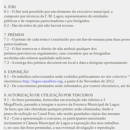
6. JÚRI
6.1 - O Júri será presidido por um elemento do executivo municipal, e
composto por técnicos da C.M. Lagos, representantes de entidades
públicas e de empresas patrocinadoras e por fotógrafos.
6.2 - Das decisões do júri não haverá recurso.
7. PRÉMIOS
7.1 - O prémio de cada tema é constituído por um fim-de-semana para duas pessoa
patrocinadoras.
7.2 - O Júri reserva-se o direito de não atribuir qualquer dos
prémios previstos no regulamento, caso considere que as fotografias
recebidas não reúnem qualidade suficiente.
7.3 - A entrega dos prémios decorrerá em local e data a designar oportunamente.
8. EXPOSIÇÃO
8.1 - Os trabalhos seleccionados serão exibidos publicamente no site colectivo
electrónico
http://lagos.canalfoto.org
, a partir 4 de Novembro de 2012.
8.2 - Os concorrentes premiados serão informados, por correio electrónico, até 
9. AUTORIZAÇÃO DE UTILIZAÇÃO POR TERCEIROS
9.1 - As fotos premiadas, fornecidas em resolução não inferior a 3
MegaPixels, passarão a integrar o acervo da Fototeca Municipal de Lagos.
As fotos que não obtenham qualquer prémio serão eliminadas, findo o
prazo de exibição no Canal Foto, não sendo guardadas cópias das mesmas.
9.2 - Com a apresentação a concurso, os participantes autorizarão
tacitamente à Câmara Municipal de Lagos a exposição dos seus trabalhos
e, no caso das fotos premiadas, a sua eventual divulgação e reprodução