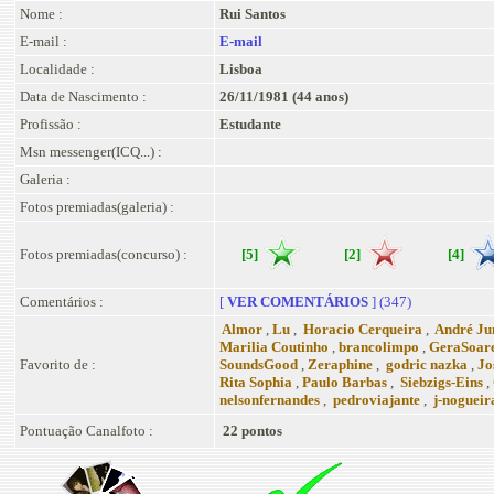
Nome :
Rui Santos
E-mail :
E-mail
Localidade :
Lisboa
Data de Nascimento :
26/11/1981 (44 anos)
Profissão :
Estudante
Msn messenger(ICQ...) :
Galeria :
Fotos premiadas(galeria) :
Fotos premiadas(concurso) :
[5]
[2]
[4]
Comentários :
[
VER COMENTÁRIOS
] (347)
Almor
,
Lu
,
Horacio Cerqueira
,
André Ju
Marilia Coutinho
,
brancolimpo
,
GeraSoar
Favorito de :
SoundsGood
,
Zeraphine
,
godric nazka
,
Jo
Rita Sophia
,
Paulo Barbas
,
Siebzigs-Eins
,
nelsonfernandes
,
pedroviajante
,
j-nogueir
Pontuação Canalfoto :
22 pontos