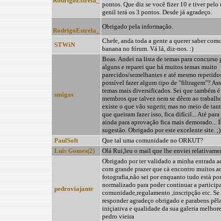
RodrigoEstrela_
pontos. Que diz se você fizer 10 e tiver pel
genil terá os 3 pontos. Desde já agradeço.
Obrigado pela informação.
RodrigoEstrela_
Chefe, anda toda a gente a querer saber como
STWiN
banana no fórum. Vá lá, diz-nos. :)
Boas. Andei na lista de temas para concurso 
alguns e reparei que há muitos temas muito
parecidos/semelhantes e até mesmo repetidos
possível fazer algum tipo de "filtragem"? A
temas mais diversificados. Sei que também é
smigas
membros que talvez nem se dêem ao trabalho 
existe o que vão sugerir, mas no meio de ta
que queiram fazer isso, fica difícil... Até par
ainda para aprovação fica mais demorado... 
sugestão. Obrigado por este excelente site. ;)
PaulSoft
Que tal uma comunidade no ORKUT?
Luís Gomes(2)
Olá Rui,leu o mail que lhe enviei relativame
Obrigado por ter validado a minha entrada aq
com grande prazer que cà encontro muitos a
fotografia,nâo sei por enquanto tudo està po
normalizado para poder continuar a participa
pedroviajante
comunidade,regulamento ,inscripçâo etc. Se
responder agradeço obrigado e parabens pêl
iniçiativa e qualidade da sua galeria melhor
pedro vieira