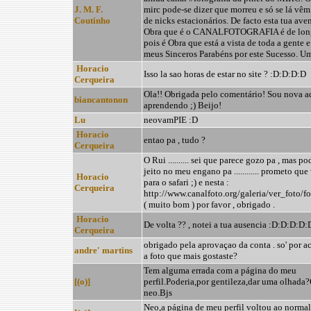
J. M. F.
mirc pode-se dizer que morreu e só se lá vê
Coutinho
de nicks estacionários. De facto esta tua ave
Obra que é o CANALFOTOGRAFIA é de long
pois é Obra que está a vista de toda a gente e
meus Sinceros Parabéns por este Sucesso. Um
Horacio
Isso la sao horas de estar no site ? :D:D:D:D
Cerqueira
Ola!! Obrigada pelo comentário! Sou nova a
biancantonon
aprendendo ;) Beijo!
Lu
neovamPIE :D
Horacio
entao pa , tudo ?
Cerqueira
O Rui .......... sei que parece gozo pa , mas p
jeito no meu engano pa ............ prometo qu
Horacio
para o safari ;) e nesta :
Cerqueira
http://www.canalfoto.org/galeria/ver_foto/
( muito bom ) por favor , obrigado .
Horacio
De volta ?? , notei a tua ausencia :D:D:D:D
Cerqueira
obrigado pela aprovaçao da conta . so' por ac
andre' martins
a foto que mais gostaste?
Tem alguma errada com a página do meu
[(o)]
perfil.Poderia,por gentileza,dar uma olhada
neo.Bjs
Neo,a página de meu perfil voltou ao normal