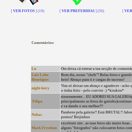
[
VER FOTOS
] (19)
[
VER PREFERIDAS
] (50)
[
VER 
Comentários:
Lu
Ora deixa cá estrear a tua secção de comentár
Luís Lobo
Bom dia, nosso "chefe"! Belas fotos e grande
Henriques
hein! Abraço para ti e cargas de sucesso!
Vim só deixar um abraço e agradecer - acho 
night-fairy
o tinha feito - pelo convite :) *kisskiss*
sinseramemte... EU ADOREI SUA GALERIA
Filipa
principalmente as fotos do gatinho)continue
e va dando o seu melhor!!!
Parabens pela galeria!! Está BRUTAL!! Adore
Nokas
pontos! Beijinhux
excelente site...as tuas fotos são muito boas.
Mark Freedom
alguns "fotografos" não colocarem fotos co