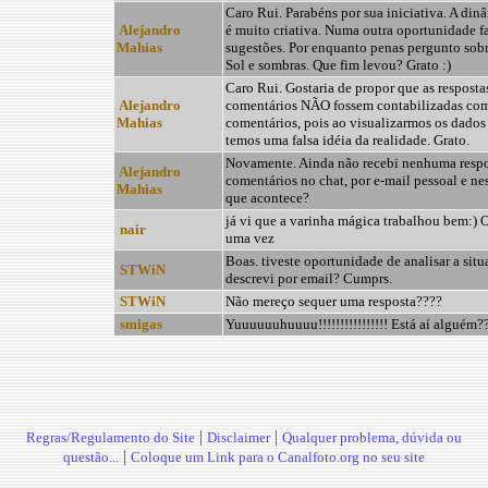
Caro Rui. Parabéns por sua iniciativa. A dinâ
Alejandro
é muito criativa. Numa outra oportunidade f
Mahias
sugestões. Por enquanto penas pergunto sob
Sol e sombras. Que fim levou? Grato :)
Caro Rui. Gostaria de propor que as resposta
Alejandro
comentários NÃO fossem contabilizadas co
Mahias
comentários, pois ao visualizarmos os dados 
temos uma falsa idéia da realidade. Grato.
Novamente. Ainda não recebi nenhuma respo
Alejandro
comentários no chat, por e-mail pessoal e ne
Mahias
que acontece?
já vi que a varinha mágica trabalhou bem:) 
nair
uma vez
Boas. tiveste oportunidade de analisar a situ
STWiN
descrevi por email? Cumprs.
STWiN
Não mereço sequer uma resposta????
smigas
Yuuuuuuhuuuu!!!!!!!!!!!!!!!! Está aí alguém?
|
|
Regras/Regulamento do Site
Disclaimer
Qualquer problema, dúvida ou
|
questão...
Coloque um Link para o Canalfoto.org no seu site