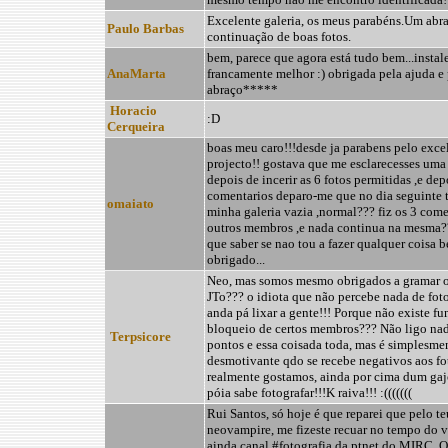
Excelente galeria, os meus parabéns.Um abr
Paulo Barbas
continuação de boas fotos.
bem, parece que agora está tudo bem...instal
AnaMarta
francamente melhor :) obrigada pela ajuda e 
abraço*****
Horacio
:D
Cerqueira
boas meu caro!!!desde ja parabens pelo exce
projecto!! gostava que me esclarecesses uma
depois de incerir as 6 fotos permitidas ,e dep
comentarios deparo-me que no dia seguinte 
omaiato
minha galeria vazia ,normal??? fiz os 3 come
outros membros ,e nada continua na mesma??
que saber se nao tou a fazer qualquer coisa b
obrigado...
Neo, mas somos mesmo obrigados a gramar o
JTo??? o idiota que não percebe nada de foto
anda pá lixar a gente!!! Porque não existe fu
bloqueio de certos membros??? Não ligo nad
Terpsicore
pontos e essa coisada toda, mas é simplesme
desmotivante qdo se recebe negativos aos fo
realmente gostamos, ainda por cima dum ga
póia sabe fotografar!!!K raiva!!! :(((((((
Rui Santos, só hoje é que reparei que pelo te
neovampire, me fizeste recuar no tempo do v
ainda canal #fotografia da ptnet do MIRC. O