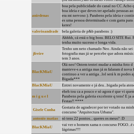
boa pela publicidade do canal no CC.Acho 
boa ideia e que deves ter apelado pessoas ao 
anirdenas
era mt nervoso:). Parabens pela ideia e conti
es uma pessoa determinada e com garra para 
keres!
valerioandrade
bela galeria de p&b parabens :)
Ahhhh, cá está o big boss. BELO SITE Rui. 
tenha muito sucesso e longa vida.
Tenho um neto chamado Neo. Ainda não sei s
jfreire
fotografia mas já se percebe que adora música
tem 3 anos.
Olá neo! Ontem tentei mudar a minha foto d 
manteve-s a antiga mas já m falaram d nova f
BlacKMiaU
continuo a ver a antiga...lol será k m podes a
Bigada***
BlacKMiaU
Entrei novamente e já deu...bigada pela aten
eheh tou ca a pouco e só agora é que vi quem
m i g u e l
Parabens pela galeria excelente q tens! E ja 
Festas!! ****
Gostaria de agradecer por ter votado na minh
Gisele Cunha
concurso "Arquitectura Urbana".
antonio matias
só tens 22 pontos... queres os meus? :D
vai ver o homem xama n concurso FOGO...é d
BlacKMiaU
lágrimas!!!!