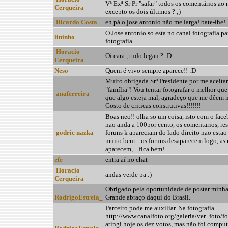
Vª Exª Sr Pr "safar" todos os comentários ao 
Cerqueira
excepto os dois últimos ? ;)
Ricardo Costa
eh pá o jose antonio não me larga! bate-lhe!
O Jose antonio so esta no canal fotografia par
lininho
fotografia
Horacio
Oi cara , tudo legau ? :D
Cerqueira
Neso
Quem é vivo sempre aparece!! :D
Muito obrigada Srº Presidente por me aceitar
"família"! Vou tentar fotografar o melhor que
anaferreira
que algo esteja mal, agradeço que me dêem n
Gosto de criticas construtivas!!!!!!!
Boas neo!! olha so um coisa, isto com o fac
nao anda a 100por cento, os comentarios, res
godric nazka
foruns k apareciam do lado direito nao estao
muito bem... os foruns desaparecem logo, as 
aparecem,... fica bem!
efe
entra aí no chat
Horacio
andas verde pa :)
Cerqueira
Obrigado pela oportunidade de postar minhas
RodrigoEstrela_
Grande abraço daqui do Brasil.
Parceiro pode me auxiliar. Na fotografia
http://www.canalfoto.org/galeria/ver_foto/f
atingi hoje os dez votos, mas não foi compu