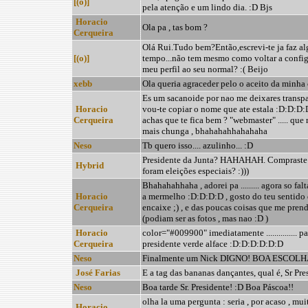
[(o)]
pela atenção e um lindo dia. :D Bjs
Horacio
Ola pa , tas bom ?
Cerqueira
Olá Rui.Tudo bem?Então,escrevi-te ja faz a
[(o)]
tempo...não tem mesmo como voltar a confi
meu perfil ao seu normal? :( Beijo
xebb
Ola queria agraceder pelo o aceito da minha
Es um sacanoide por nao me deixares transpa
Horacio
vou-te copiar o nome que ate estala :D:D:D:D:D .
Cerqueira
achas que te fica bem ? "webmaster" ..... que 
mais chunga , bhahahahhahahaha
Neso
Tb quero isso.... azulinho... :D
Presidente da Junta? HAHAHAH. Compraste 
Hybrid
foram eleições especiais? :)))
Bhahahahhaha , adorei pa ......... agora so fal
Horacio
a mermelho :D:D:D:D , gosto do teu sentido
Cerqueira
encaixe ;) , e das poucas coisas que me pren
(podiam ser as fotos , mas nao :D )
Horacio
color="#009900" imediatamente ............... p
Cerqueira
presidente verde alface :D:D:D:D:D:D
Neso
Finalmente um Nick DIGNO! BOA ESCOLH
José Farias
E a tag das bananas dançantes, qual é, Sr Pre
Neso
Boa tarde Sr. Presidente! :D Boa Páscoa!!
olha la uma pergunta : seria , por acaso , muit
Horacio