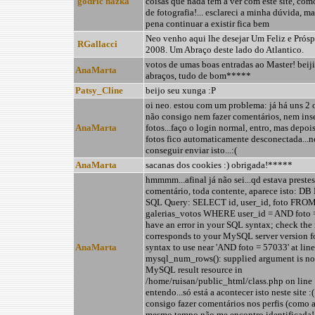
godric nazka
coisas que nada têm a ver com este site, como
de fotografia!... esclareci a minha dúvida, ma
pena continuar a existir fica bem
Neo venho aqui lhe desejar Um Feliz e Prós
RGallacci
2008. Um Abraço deste lado do Atlantico.
votos de umas boas entradas ao Master! beij
AnaMarta
abraços, tudo de bom*****
Patsy_Cline
beijo seu xunga :P
oi neo. estou com um problema: já há uns 2 
não consigo nem fazer comentários, nem inse
AnaMarta
fotos...faço o login normal, entro, mas depoi
fotos fico automaticamente desconectada...n
conseguir enviar isto...:(
AnaMarta
sacanas dos cookies :) obrigada!*****
hmmmm...afinal já não sei...qd estava prestes
comentário, toda contente, aparece isto: DB 
SQL Query: SELECT id, user_id, foto FRO
galerias_votos WHERE user_id = AND foto
have an error in your SQL syntax; check the
corresponds to your MySQL server version fo
AnaMarta
syntax to use near 'AND foto = 57033' at lin
mysql_num_rows(): supplied argument is not
MySQL result resource in
/home/ruisan/public_html/class.php on line
entendo...só está a acontecer isto neste site :(
consigo fazer comentários nos perfis (como 
mesmo tempo não me encontro identificada!