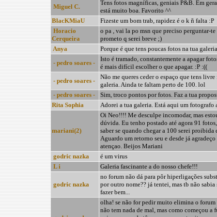
Tens fotos magníficas, geniais P&B. Em geral
Miguel C.
está muito boa. Favorito ^^
BlacKMiaU
Fizeste um bom trab, rapidez é o k ñ falta :P
Horacio
o pa , vai la po msn que preciso perguntar-te
Cerqueira
prometo q serei breve ;)
Anya
Porque é que tens poucas fotos na tua galeri
Isto é tramado, constantemente a apagar foto
- pedro soares -
é mais difícil escolher o que apagar. :P :((
Não me queres ceder o espaço que tens livre 
- pedro soares -
galeria. Ainda te faltam perto de 100. lol
- pedro soares -
Sim, troco pontos por fotos. Faz a tua propos
Rita Sophia
Adorei a tua galeria. Está aqui um fotografo a 
Oi Neo!!!! Me desculpe incomodar, mas est
dúvida. Eu tenho postado até agora 91 fotos,
mariani(2)
saber se quando chegar a 100 serei proibida d
Aguardo um retorno seu e desde já agradeço 
atençao. Beijos Mariani
godric nazka
é um virus
L i
Galeria fascinante a do nosso chefe!!!
no forum não dá para pôr hiperligações subst
godric nazka
por outro nome?? já tentei, mas tb não sabia 
fazer bem...
olha! se não for pedir muito elimina o forum
não tem nada de mal, mas como começou a fu