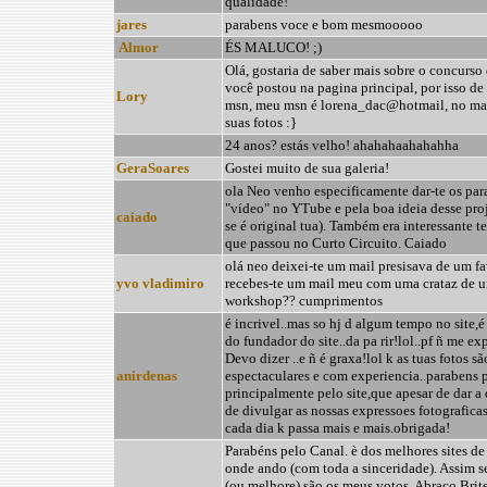
qualidade!
jares
parabens voce e bom mesmooooo
Almor
ÉS MALUCO! ;)
Olá, gostaria de saber mais sobre o concurso
você postou na pagina principal, por isso de
Lory
msn, meu msn é lorena_dac@hotmail, no mai
suas fotos :}
24 anos? estás velho! ahahahaahahahha
GeraSoares
Gostei muito de sua galeria!
ola Neo venho especificamente dar-te os par
"vídeo" no YTube e pela boa ideia desse proj
caiado
se é original tua). Também era interessante te
que passou no Curto Circuito. Caiado
olá neo deixei-te um mail presisava de um fa
yvo vladimiro
recebes-te um mail meu com uma crataz de 
workshop?? cumprimentos
é incrivel..mas so hj d algum tempo no site,é 
do fundador do site..da pa rir!lol..pf ñ me exp
Devo dizer ..e ñ é graxa!lol k as tuas fotos sã
anirdenas
espectaculares e com experiencia..parabens p
principalmente pelo site,que apesar de dar a
de divulgar as nossas expressoes fotograficas
cada dia k passa mais e mais.obrigada!
Parabéns pelo Canal. è dos melhores sites de 
onde ando (com toda a sinceridade). Assim 
(ou melhore) são os meus votos. Abraço Brit