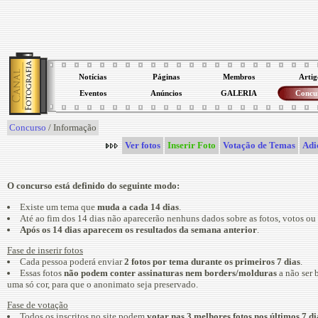
Notícias
Páginas
Membros
Artig
Eventos
Anúncios
GALERIA
Concu
Concurso
/ Informação
Ver fotos
Inserir Foto
Votação de Temas
Adi
O concurso está definido do seguinte modo:
Existe um tema que
muda a cada 14 dias
.
Até ao fim dos 14 dias não aparecerão nenhuns dados sobre as fotos, votos ou
Após os 14 dias aparecem os resultados da semana anterior
.
Fase de inserir fotos
Cada pessoa poderá enviar
2 fotos por tema durante os primeiros 7 dias
.
Essas fotos
não podem conter assinaturas nem borders/molduras
a não ser 
uma só cor, para que o anonimato seja preservado.
Fase de votação
Todos os inscritos no site podem
votar nas 3 melhores fotos nos últimos 7 d