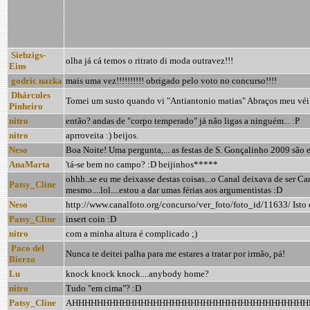
Siebzigs-
olha já cá temos o ritrato di moda outravez!!!
Eins
godric nazka
mais uma vez!!!!!!!!!! obrigado pelo voto no concurso!!!!
Dhárcules
Tomei um susto quando vi "Antiantonio matias" Abraços meu véi
Pinheiro
nitro
então? andas de "corpo temperado" já não ligas a ninguém... :P
nitro
aprroveita :) beijos.
Neso
Boa Noite! Uma pergunta,... as festas de S. Gonçalinho 2009 são 
AnaMarta
'tá-se bem no campo? :D beijinhos*****
ohhh..se eu me deixasse destas coisas...o Canal deixava de ser Cana
Patsy_Cline
mesmo....lol....estou a dar umas férias aos argumentistas :D
Neso
http://www.canalfoto.org/concurso/ver_foto/foto_id/11633/ Isto
Patsy_Cline
insert coin :D
nitro
com a minha altura é complicado ;)
Paco del
Nunca te deitei palha para me estares a tratar por irmão, pá!
Bierzo
Lu
knock knock knock....anybody home?
nitro
Tudo "em cima"? :D
Patsy_Cline
AHHHHHHHHHHHHHHHHHHHHHHHHHHHHHHHHHHHHHH