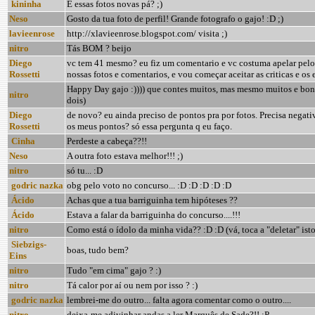
kininha
E essas fotos novas pá? ;)
Neso
Gosto da tua foto de perfil! Grande fotografo o gajo! :D ;)
lavieenrose
http://xlavieenrose.blogspot.com/ visita ;)
nitro
Tás BOM ? beijo
Diego
vc tem 41 mesmo? eu fiz um comentario e vc costuma apelar pelo 
Rossetti
nossas fotos e comentarios, e vou começar aceitar as criticas e os
Happy Day gajo :)))) que contes muitos, mas mesmo muitos e bons. J
nitro
dois)
Diego
de novo? eu ainda preciso de pontos pra por fotos. Precisa negati
Rossetti
os meus pontos? só essa pergunta q eu faço.
Cinha
Perdeste a cabeça??!!
Neso
A outra foto estava melhor!!! ;)
nitro
só tu... :D
godric nazka
obg pelo voto no concurso... :D :D :D :D :D
Ácido
Achas que a tua barriguinha tem hipóteses ??
Ácido
Estava a falar da barriguinha do concurso....!!!
nitro
Como está o ídolo da minha vida?? :D :D (vá, toca a "deletar" isto, 
Siebzigs-
boas, tudo bem?
Eins
nitro
Tudo "em cima" gajo ? :)
nitro
Tá calor por aí ou nem por isso ? :)
godric nazka
lembrei-me do outro... falta agora comentar como o outro....
nitro
deixa-me adivinhar andas a ler Marquês de Sade?!! :P