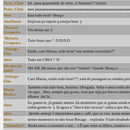
Patsy_Cline
lol...para quantidade de erros...ó António!!! lololol
Patsy_Cline
msn jáaaaaaaaaaaaaaaaaaaaaaaaaaaaaaaaaaaaaaaaaaaaaaaaaaaaa
Neso
Está tudo bem? Abraço
AnaMarta
beijocas pa espero q estejas bem :)
Horacio
Um abraço pa ;)
Cerqueira
Horacio
Tudo bom cara ? :D:D:D:D
Cerqueira
Siebzigs-
Então, caro Matias, tudo bem? tem andado escondido??
Eins
nitro
Tudo em CIMA ? :D
luis garção
Olá AM. Há muito que não nos "viamos". Grande Abraço,e ............
nunes
Siebzigs-
Caro Matias, então tudo bem???, está de passagem ou estadia pro
Eins
Também está tudo bem, António. Obrigada. Volta e meia tenho de
Maria
vir aqui... Mas, sempre que posso, nem que seja por breves momen
Branco
olhares. Até lá...
Eu gramo-te, já gramei menos, há momentos que te gramo ainda 
nitro
enfim gramo-te :). Já agora a "chuva das cavacas" calha a que dia,
nitro
:))então arranja 5 minutinhos para o café, que eu vou. nessa seman
nitro
nestes momentos se não fosse Bocage... explodia :S (um desabafo
*mimafoto*
Ainda estou a construir o site... :s É que entre os filhos, ensaios