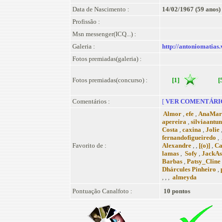
Data de Nascimento :
14/02/1967 (59 anos)
Profissão :
Msn messenger(ICQ...) :
Galeria :
http://antoniomatias
Fotos premiadas(galeria) :
Fotos premiadas(concurso) :
[1]
[
Comentários :
[
VER COMENTÁRI
Almor
,
efe
,
AnaMar
apereira
,
silviaantu
Costa
,
caxina
,
Jolie
fernandofigueiredo
,
Favorito de :
Alexandre
, ,
[(o)]
,
Ca
lamas
,
Sofy
,
JackAs
Barbas
,
Patsy_Cline
Dhárcules Pinheiro
,
, , ,
almeyda
Pontuação Canalfoto :
10 pontos