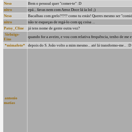
Neso
Bem o pessoal quer "comer-te" :D
nitro
epá... favas nem com Arroz Doce lá ía lol ;)
Neso
Bacalhau com grelo?!?!? como tu estás! Queres mesmo ser "comid
nitro
não te esqueças de regá-lo com qq coisa ...
Patsy_Cline
já tens nome de gente outra vez?
Siebzigs-
quando for a aveiro, e vou com relativa frequência, tenho de me e
Eins
*mimafoto*
depois do S. João volto a mim mesmo... até lá transformo-me... :D
antonio
matias