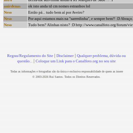
anirdenas
ok isto anda td cm nomes estranhos lol
Neso
Então pá... tudo bem aí por Aveiro?
Neso
Por aqui estamos mais na "sarrrrdinha", e sempre bem!! :D Abraço.
Neso
Tudo bem? Alinhas nisto? :D http://www.canalfoto.org/forum/vi
|
|
Regras/Regulamento do Site
Disclaimer
Qualquer problema, dúvida ou
|
questão...
Coloque um Link para o Canalfoto.org no seu site
Todas as informações e fotografias são da única e exclusiva responsabilidade de quem as insere
© 2003-2026 Rui Santos. Todos os Direitos Reservados.