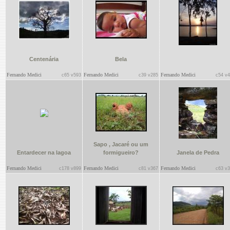
Centenária
Bela
Fernando Medici
Fernando Medici
Fernando Medici
c65 v593
c39 v285
c54 v
Sapo , Jacaré ou um
Entardecer na lagoa
formigueiro?
Janela de Pedra
Fernando Medici
Fernando Medici
Fernando Medici
c178 v899
c81 v367
c63 v