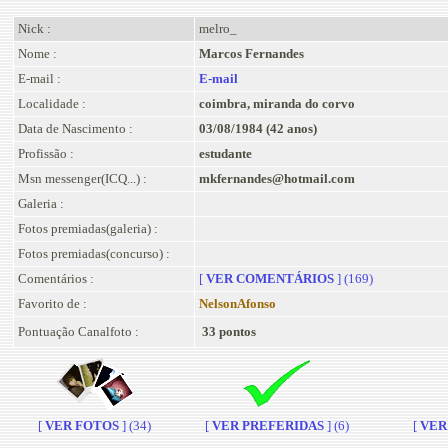
Nick :
melro_
Nome :
Marcos Fernandes
E-mail :
E-mail
Localidade :
coimbra, miranda do corvo
Data de Nascimento :
03/08/1984 (42 anos)
Profissão :
estudante
Msn messenger(ICQ...) :
mkfernandes@hotmail.com
Galeria :
Fotos premiadas(galeria) :
Fotos premiadas(concurso) :
Comentários :
[
VER COMENTÁRIOS
] (169)
Favorito de :
NelsonAfonso
Pontuação Canalfoto :
33 pontos
[
VER FOTOS
] (34)
[
VER PREFERIDAS
] (6)
[
VER 