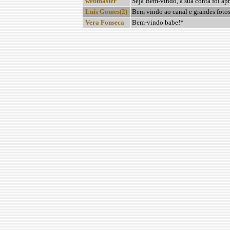
webmaster
Seja Bem-vindo, a sua conta foi ap
Luís Gomes(2)
Bem vindo ao canal e grandes fotos
Vera Fonseca
Bem-vindo babe!*