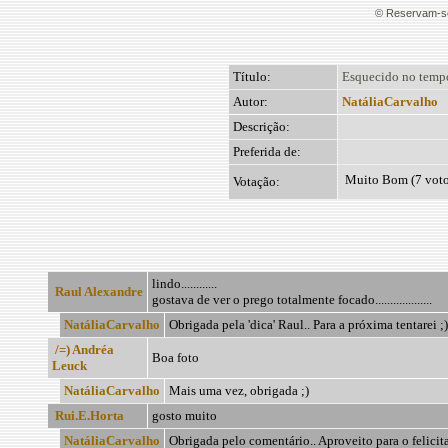
© Reservam-se
Título:
Esquecido no tempo
Autor:
NatáliaCarvalho
Descrição:
Preferida de:
Muito Bom (7 voto
Votação:
lindo............
Raul Alexandre
gostava de ver o prego totalmente focado...................
NatáliaCarvalho
Obrigada pela 'dica' Raul.. Para a próxima tentarei ;)
/=) Andréa
Boa foto
Leuck
NatáliaCarvalho
Mais uma vez, obrigada ;)
Rui.E.Horta
gosto muito
NatáliaCarvalho
Obrigada pelo comentário.. Aproveito para o felicita