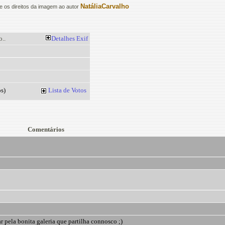
NatáliaCarvalho
 os direitos da imagem ao autor
..
Detalhes
Exif
s)
Lista de Votos
Comentários
r pela bonita galeria que partilha connosco ;)