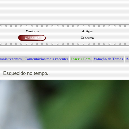
Membros
Artigos
GALERIA
Concurso
mais recentes
Comentários mais recentes
Inserir Foto
Votação de Temas
A
Esquecido no tempo..