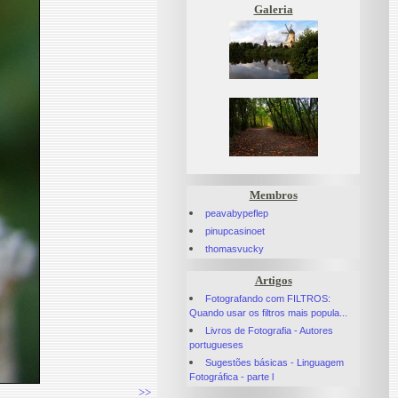
Galeria
Membros
peavabypeflep
pinupcasinoet
thomasvucky
Artigos
Fotografando com FILTROS:
Quando usar os filtros mais popula...
Livros de Fotografia - Autores
portugueses
Sugestões básicas - Linguagem
Fotográfica - parte l
>>