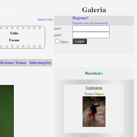
Galeria
Registar!
Quick-Links
Esqueci-me da password
user:
Links
pass:
Forum
Auto
dicionar Temas
Informações
N
o
v
i
d
a
d
e
s
Concurso
Tema:
Chuva