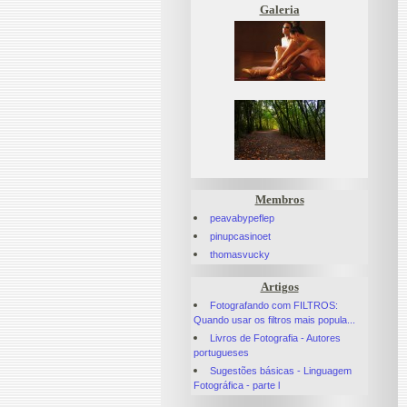
Galeria
Membros
peavabypeflep
pinupcasinoet
thomasvucky
Artigos
Fotografando com FILTROS:
Quando usar os filtros mais popula...
Livros de Fotografia - Autores
portugueses
Sugestões básicas - Linguagem
Fotográfica - parte l