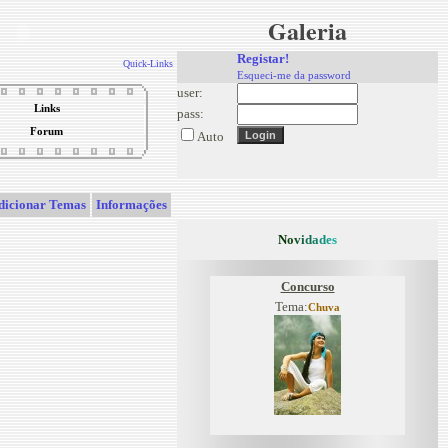
Galeria
Registar!
Quick-Links
Esqueci-me da password
user:
Links
pass:
Forum
Auto
dicionar Temas
Informações
N
o
v
i
d
a
d
e
s
Concurso
Tema:
Chuva