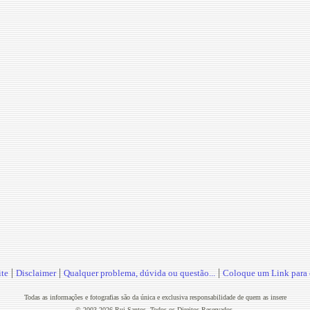
|
|
|
te
Disclaimer
Qualquer problema, dúvida ou questão...
Coloque um Link para o
Todas as informações e fotografias são da única e exclusiva responsabilidade de quem as insere
© 2003-2026 Rui Santos. Todos os Direitos Reservados.