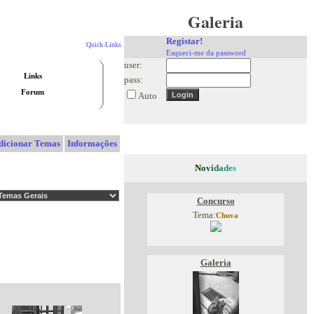
Galeria
Registar!
Quick-Links
Esqueci-me da password
user:
Links
pass:
Forum
Auto
dicionar Temas
Informações
N
o
v
i
d
a
d
e
s
Concurso
Tema:
Chuva
Galeria