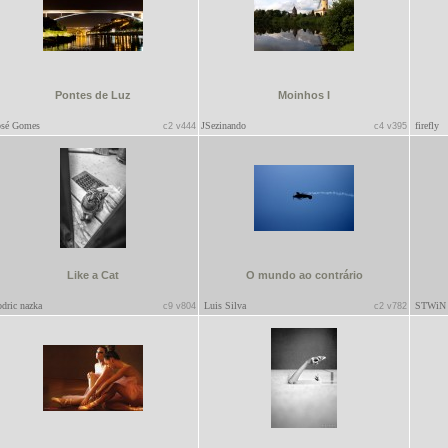
Pontes de Luz
Moinhos I
sé Gomes
JSezinando
firefly
c2 v444
c4 v395
Like a Cat
O mundo ao contrário
dric nazka
Luis Silva
STWiN
c9 v804
c2 v782