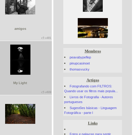
amigos
c5 v481
Membros
peavabypeflep
pinupcasinoet
thomasvucky
Artigos
My Light
Fotografando com FILTROS:
Quando usar os filtros mais popula...
c5 v609
Livros de Fotografia - Autores
portugueses
Sugestões básicas - Linguagem
Fotográfica - parte l
Links
Fotos e palavras para sentir...