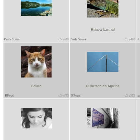
Beleza Natural
Paula Sousa
Paula Sousa
Jo
c5 v448
c1 v426
Felino
O Buraco da Agulha
RFogel
RFogel
go
c3 v473
c5 v515