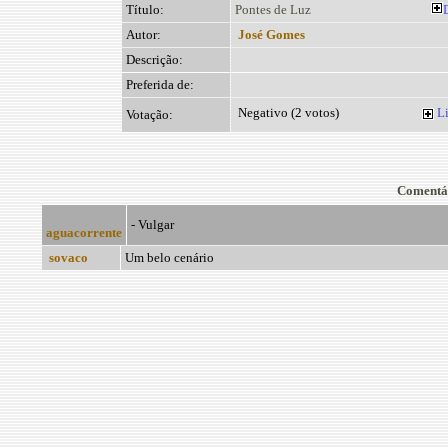
Título:
Pontes de Luz
Autor:
José Gomes
Descrição:
Preferida de:
Negativo (2 votos)
Li
Votação:
Comentá
- Vulgar
aguacorrente
sovaco
Um belo cenário