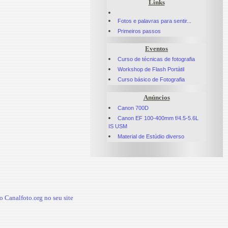
Links
Fotos e palavras para sentir...
Primeiros passos
Eventos
Curso de técnicas de fotografia
Workshop de Flash Portàtil
Curso básico de Fotografia
Anúncios
Canon 700D
Canon EF 100-400mm f/4.5-5.6L
IS USM
Material de Estúdio diverso
 Canalfoto.org no seu site