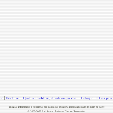
|
|
|
te
Disclaimer
Qualquer problema, dúvida ou questão...
Coloque um Link para o
Todas as informações e fotografias são da única e exclusiva responsabilidade de quem as insere
© 2003-2026 Rui Santos. Todos os Direitos Reservados.