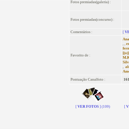
Fotos premiadas(galeria) :
Fotos premiadas(concurso) :
Comentários :
[
VE
An
, ,
e
fer
[(o)
Favorito de :
M.R
Sil
,
al
Ame
Pontuação Canalfoto :
161
[
VER FOTOS
] (109)
[
V