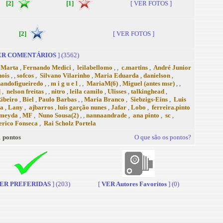
[2]
[1]
[ VER FOTOS ]
[2]
[ VER FOTOS ]
R COMENTÁRIOS
] (3562)
aMarta
,
Fernando Medici
,
leilabellomo
, ,
c.martins
,
André Junior
nois
, ,
sofcos
,
Silvano Vilarinho
,
Maria Eduarda
,
danielson
,
nandofigueiredo
, ,
m i g u e l
, ,
MariaM(6)
,
Miguel (antes msr)
, ,
]
,
nelson freitas
, ,
nitro
,
leila camilo
,
Ulisses
,
talkinghead
,
ibeiro
,
Biel
,
Paulo Barbas
, ,
Maria Branco
,
Siebzigs-Eins
,
Luis
va
,
Lany
,
ajbarros
,
luis garção nunes
,
Jafar
,
Lobo
,
ferreira.pinto
meyda
,
MF
,
Nuno Sousa(2)
, ,
nannaandrade
,
ana pinto
,
sc
,
rico Fonseca
,
Rai Scholz Portela
 pontos
O que são os pontos?
ER PREFERIDAS
] (203)
[
VER Autores Favoritos
] (0)