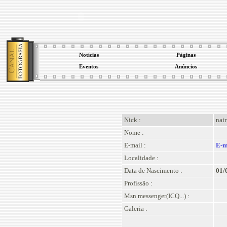
Notícias
Páginas
Eventos
Anúncios
Nick :
nair
Nome :
E-mail :
E-m
Localidade :
Data de Nascimento :
01/
Profissão :
Msn messenger(ICQ...) :
Galeria :