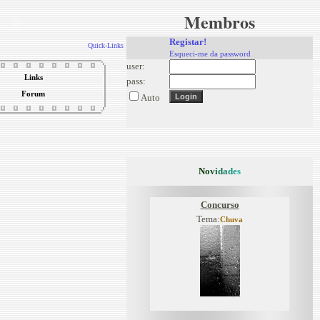
Membros
Registar!
Quick-Links
Esqueci-me da password
user:
Links
pass:
Forum
Auto
N
o
v
i
d
a
d
e
s
Concurso
Tema:
Chuva