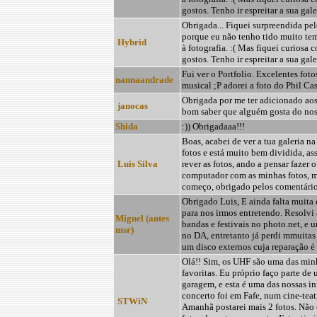
gostos. Tenho ir espreitar a sua galer
Obrigada... Fiquei surpreendida pe
porque eu não tenho tido muito te
Hybrid
à fotografia. :( Mas fiquei curiosa
gostos. Tenho ir espreitar a sua galer
Fui ver o Portfolio. Excelentes fot
nannaandrade
musical ;P adorei a foto do Phil Cas
Obrigada por me ter adicionado aos 
janocas
bom saber que alguém gosta do nos
Shida
:)) Obrigadaaa!!!
Boas, acabei de ver a tua galeria na
fotos e está muito bem dividida, as
Luis Silva
rever as fotos, ando a pensar fazer
computador com as minhas fotos, 
começo, obrigado pelos comentários
Obrigado Luis, E ainda falta muita 
para nos irmos entretendo. Resolvi
Miguel (antes
bandas e festivais no photo.net, e 
msr)
no DA, entretanto já perdi mmuitas
um disco externos cuja reparação é 
Olá!! Sim, os UHF são uma das min
favoritas. Eu próprio faço parte de
garagem, e esta é uma das nossas in
concerto foi em Fafe, num cine-tea
STWiN
Amanhã postarei mais 2 fotos. Não e