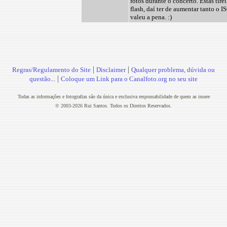
fotos durante o concerto. Estas tire
flash, daí ter de aumentar tanto o 
valeu a pena. :)
|
|
Regras/Regulamento do Site
Disclaimer
Qualquer problema, dúvida ou
|
questão...
Coloque um Link para o Canalfoto.org no seu site
Todas as informações e fotografias são da única e exclusiva responsabilidade de quem as insere
© 2003-2026 Rui Santos. Todos os Direitos Reservados.