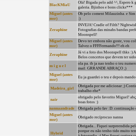
Olá! Bigada pelo add ^^, Espero k 
BlacKMiaU
galeria. Bjinhos e bons clicks***
Miguel (antes
Ob pelo coment Milauzinha. e Sim g
msr)
:)
INVEJA! Cradle of Filth? Nightwis
Zeraphine
Fotografias das minahs bandas prefe
Moonspell!
Miguel (antes
Devo ter embora não goste, vou colo
msr)
Talvez o FFFFerrnando!!! eh eh
Já vi a foto dos Moonspell thks :) A
Zeraphine
Belos concertos que devem ter sido!
ola pa. tb ja nao tenho o teu numer
m i g u e l
mail. GRRANDE ABRAÇO ;)
Miguel (antes
Eu ja guardei o teu e depois mando
msr)
Obrigada por me adicionar ;) Cont
Madeira_girl
trabalho ehe*
obrigado pelo favorito Miguel! abç
nair
boas fotos :)
nannaandrade
Obrigada pelo fav :D. continuação 
Miguel (antes
Obrigado recíprocuo nanna
msr)
Obrigada... Fiquei surpreendida pe
porque eu não tenho tido muito te
Hybrid
à fotografia. :( Mas fiquei curiosa