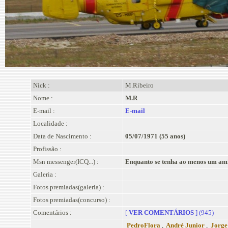
Nick :
M.Ribeiro
Nome :
M.R
E-mail :
E-mail
Localidade :
Data de Nascimento :
05/07/1971 (55 anos)
Profissão :
Msn messenger(ICQ...) :
Enquanto se tenha ao menos um amig
Galeria :
Fotos premiadas(galeria) :
Fotos premiadas(concurso) :
Comentários :
[
VER COMENTÁRIOS
] (945)
PedroFlora
,
André Junior
,
Jorge