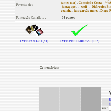
(antes msr)
,
Conceição Costa
,
/=) 
Favorito de :
jomagope
, ,
_wolf_
,
Dhárcules Pi
zezinha
,
luis garção nunes
,
Diego R
Pontuação Canalfoto :
64 pontos
[
VER FOTOS
] (54)
[
VER PREFERIDAS
] (147)
Comentários:
R
E
user: