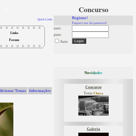
Concurso
Registar!
Quick-Links
Esqueci-me da password
user:
Links
pass:
Forum
Auto
N
o
v
i
d
a
d
e
s
Concurso
dicionar Temas
Informações
Tema:
Chuva
Galeria