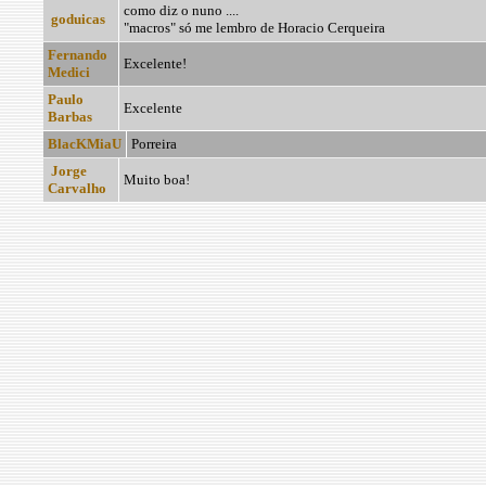
como diz o nuno ....
goduicas
"macros" só me lembro de Horacio Cerqueira
Fernando
Excelente!
Medici
Paulo
Excelente
Barbas
BlacKMiaU
Porreira
Jorge
Muito boa!
Carvalho