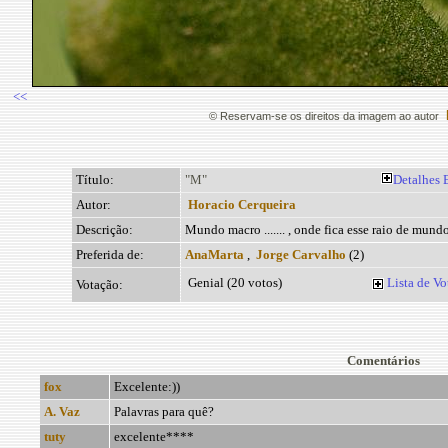
<<
© Reservam-se os direitos da imagem ao autor
Título:
"M"
Detalhes
Autor:
Horacio Cerqueira
Descrição:
Mundo macro ....... , onde fica esse raio de mund
Preferida de:
AnaMarta
,
Jorge Carvalho
(2)
Genial (20 votos)
Lista de Vo
Votação:
Comentários
fox
Excelente:))
A. Vaz
Palavras para quê?
tuty
excelente****