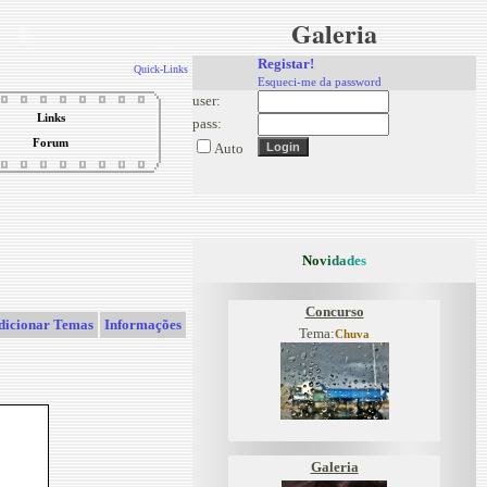
Galeria
Registar!
Quick-Links
Esqueci-me da password
user:
Links
pass:
Forum
Auto
N
o
v
i
d
a
d
e
s
Concurso
dicionar Temas
Informações
Tema:
Chuva
Galeria