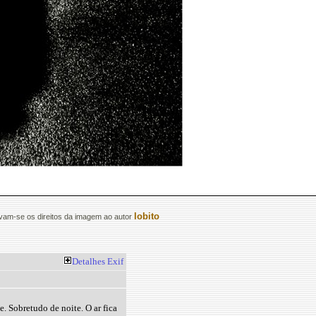
lobito
am-se os direitos da imagem ao autor
Detalhes
Exif
 Sobretudo de noite. O ar fica