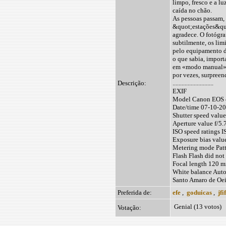
limpo, fresco e a l
caída no chão.
As pessoas passam, 
&quot;estações&quot
agradece. O fotógra
subtilmente, os limi
pelo equipamento d
o que sabia, import
em «modo manual», 
por vezes, surpreen
Descrição:
...........................
EXIF
Model Canon EOS
Date/time 07-10-2
Shutter speed value
Aperture value f/5.
ISO speed ratings 
Exposure bias valu
Metering mode Patt
Flash Flash did not
Focal length 120 
White balance Auto
Santo Amaro de Oei
Preferida de:
efe
,
goduicas
,
jfi
Genial (13 votos)
Votação: