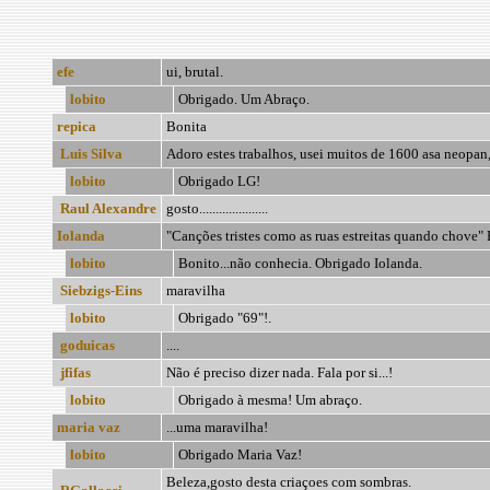
efe
ui, brutal.
lobito
Obrigado. Um Abraço.
repica
Bonita
Luis Silva
Adoro estes trabalhos, usei muitos de 1600 asa neopan,
lobito
Obrigado LG!
Raul Alexandre
gosto.....................
Iolanda
"Canções tristes como as ruas estreitas quando chove" 
lobito
Bonito...não conhecia. Obrigado Iolanda.
Siebzigs-Eins
maravilha
lobito
Obrigado "69"!.
goduicas
....
jfifas
Não é preciso dizer nada. Fala por si...!
lobito
Obrigado à mesma! Um abraço.
maria vaz
...uma maravilha!
lobito
Obrigado Maria Vaz!
Beleza,gosto desta criaçoes com sombras.