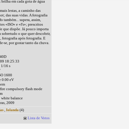
uz brilha em cada gota de água
mais lestas, a caminho das
; das suas vidas. A fotografia
fo também... supera, assim,
tes «ISO« e «f's»; prescritos
e que dispõe. Já pouco importa
a sobretudo o que quer descobrir,
fotografia após fotografia. E
de-se, por gostar tanto da chuva.
 40D
009 18:25:33
 1/16 s
7
ISO 1600
e 0.00 eV
ern
 fire compulsory flash mode
mm
 white balance
ras, 2009
fas
,
Iolanda
(4)
Lista de Votos