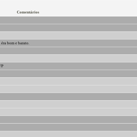
Comentários
 éra bom e barato.
FP