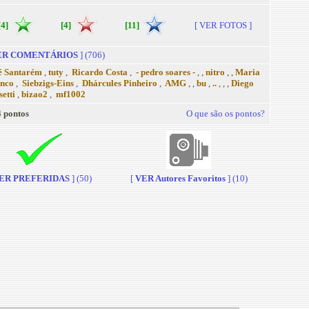
[4]
[4]
[11]
[ VER FOTOS ]
R COMENTÁRIOS
] (706)
é Santarém
,
tuty
,
Ricardo Costa
,
- pedro soares -
, ,
nitro
, ,
Maria
nco
,
Siebzigs-Eins
,
Dhárcules Pinheiro
,
AMG
, ,
bu
,
..
, , ,
Diego
setti
,
bizao2
,
mf1002
 pontos
O que são os pontos?
ER PREFERIDAS
] (50)
[
VER Autores Favoritos
] (10)