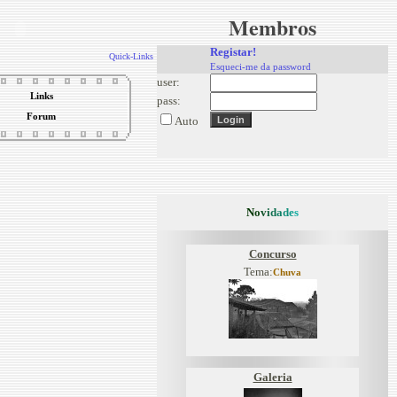
Membros
Registar!
Quick-Links
Esqueci-me da password
user:
Links
pass:
Forum
Auto
N
o
v
i
d
a
d
e
s
Concurso
Tema:
Chuva
Galeria