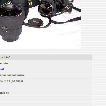
mafoto*
afoto
ail
oooooooooooorto
07/1964 (62 anos)
anja-se