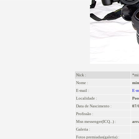
Nick :
*mi
Nome :
mim
E-mail :
E-m
Localidade :
Poo
Data de Nascimento :
07/
Profissão :
Msn messenger(ICQ...) :
arr
Galeria :
Fotos premiadas(galeria) :