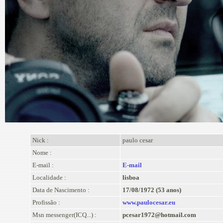
Nick :
paulo cesar
Nome :
E-mail :
E-mail
Localidade :
lisboa
Data de Nascimento :
17/08/1972 (53 anos)
Profissão :
www.paulocesar.eu
Msn messenger(ICQ...) :
pcesar1972@hotmail.com