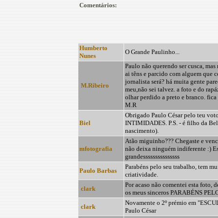
Comentários:
Humberto
O Grande Paulinho...
Nunes
Paulo não querendo ser cusca, mas n
ai têns e parcido com alguem que c
jornalista será? há muita gente pare
M.Ribeiro
meu,não sei talvez. a foto e do rap
olhar perdido a preto e branco. fic
M.R
Obrigado Paulo César pelo teu vot
Biel
INTIMIDADES. P.S. - é filho da Bel
nascimento).
Atão miguinho??? Chegaste e vencest
mfotografia
não deixa ninguém indiferente :) Es
grandesssssssssssssss
Parabéns pelo seu trabalho, tem mui
Paulo Barbas
criatividade.
Por acaso não comentei esta foto, 
clark
os meus sinceros PARABÉNS PEL
Novamente o 2º prémio em "ESCU
clark
Paulo César