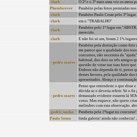
clark
O 2º e o 3º mais uma vez os meus p
Photoforever
Parabéns pelas fotos premiadas nos
clark
Parabéns Paulo Cesar pelo 3º lugar.
clark
em o "TRABALHO"
Parabéns pelo 1º lugar em "ABS
clark
merecido.
clark
E não foi só um, foram 2 1ºs lugare
Parabéns pela distinção como foto 
me parece que a qualidade dos teus
concursos, não necessita da "ajuda"
habitual, dos dois ou três amigos 
- pedro soares -
questão de votar nas tuas fotos qu
Embora não dependa de ti, penso q
desses favores, pela qualidade dos 
apresentados. Abraço e continuação 
Penso que entendeste o que disse e
dúvida se o deveria referir. Só o fiz 
- pedro soares -
demasiado evidente estarem lá SE
votos. Mas esquece, não quero cria
melindres com esta observação. ab
godric nazka
Parabens pela 1ºlugar no concurso! 
Paula Sousa
linda galeria! ainda não conhecia! ;