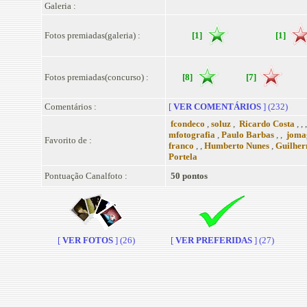
Galeria :
Fotos premiadas(galeria) :
[1]
[1]
Fotos premiadas(concurso) :
[8]
[7]
Comentários :
[
VER COMENTÁRIOS
] (232)
fcondeco
,
soluz
,
Ricardo Costa
, , 
mfotografia
,
Paulo Barbas
, ,
joma
Favorito de :
franco
, ,
Humberto Nunes
,
Guilher
Portela
Pontuação Canalfoto :
50 pontos
[
VER FOTOS
] (26)
[
VER PREFERIDAS
] (27)