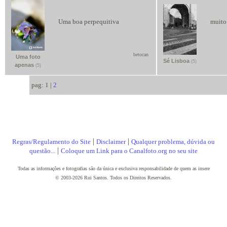
Uma boa perpequitiva
muito
betocan
Uma foto
Sé Lisboa
(5)
apenas
(5)
pag:
1
|
2
|
|
Regras/Regulamento do Site
Disclaimer
Qualquer problema, dúvida ou
|
questão...
Coloque um Link para o Canalfoto.org no seu site
Todas as informações e fotografias são da única e exclusiva responsabilidade de quem as insere
© 2003-2026 Rui Santos. Todos os Direitos Reservados.