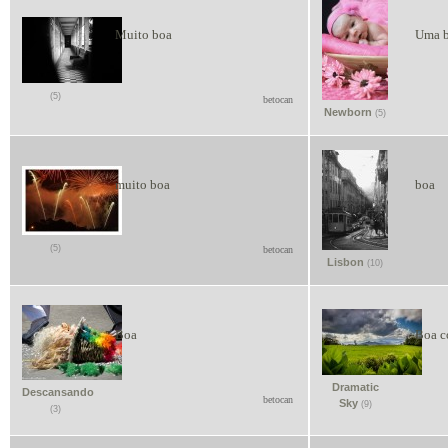
Muito boa
Uma b
(5)
betocan
Newborn
(5)
muito boa
boa
(5)
betocan
Lisbon
(10)
Boa
Boa c
Dramatic
Descansando
betocan
Sky
(9)
(3)