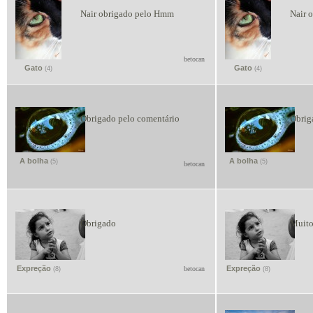
Nair obrigado pelo Hmm
Nair 
betocan
Gato
Gato
(4)
(4)
Obrigado pelo comentário
Obrig
A bolha
A bolha
(5)
(5)
betocan
Obrigado
Muito
Expreção
Expreção
betocan
(8)
(8)