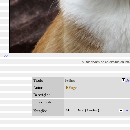
<<
© Reservam-se os direitos da im
Título:
Felino
De
Autor:
RFogel
Descrição:
Preferida de:
Muito Bom (3 votos)
List
Votação: