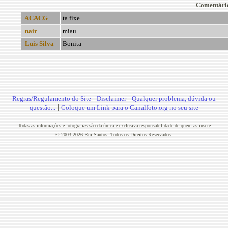
Comentári
ACACG
ta fixe.
nair
miau
Luis Silva
Bonita
|
|
Regras/Regulamento do Site
Disclaimer
Qualquer problema, dúvida ou
|
questão...
Coloque um Link para o Canalfoto.org no seu site
Todas as informações e fotografias são da única e exclusiva responsabilidade de quem as insere
© 2003-2026 Rui Santos. Todos os Direitos Reservados.