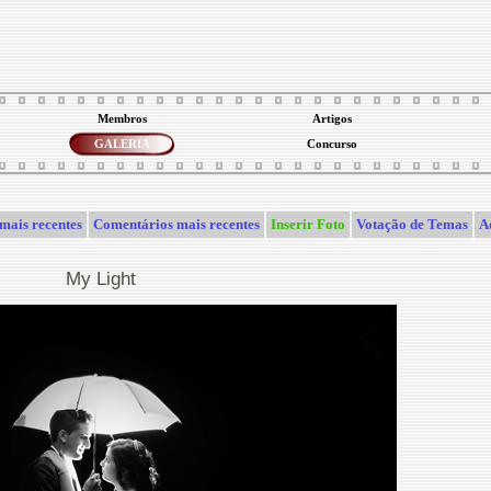
Membros
Artigos
GALERIA
Concurso
mais recentes
Comentários mais recentes
Inserir Foto
Votação de Temas
A
My Light