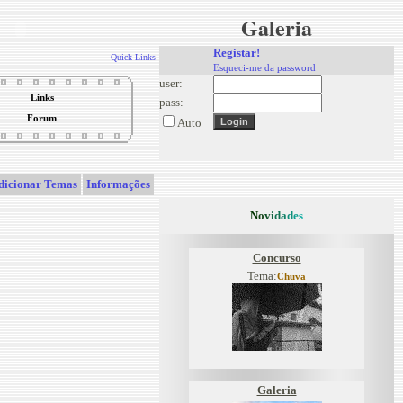
Galeria
Registar!
Quick-Links
Esqueci-me da password
user:
Links
pass:
Forum
Auto
dicionar Temas
Informações
N
o
v
i
d
a
d
e
s
Concurso
Tema:
Chuva
Galeria