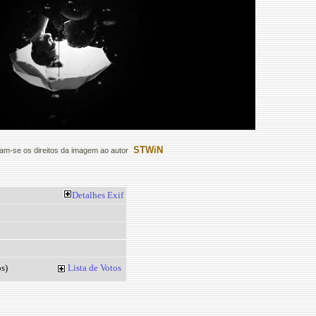
STWiN
m-se os direitos da imagem ao autor
Detalhes
Exif
s)
Lista de Votos