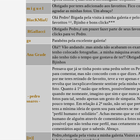
Obrigado por teres adicionado aos favoritos. Fico co
m i g u e l
agradar as minhas fotos. Um abraço!
Olá Pedro! Bigada pela visita à minha galeria e pelo
BlacKMiaU
favoritos ^^, Bjinho e bons clicks***
Obrigado Pedro,é um prazer fazer parte de seus favo
RGallacci
clicks para vc Pedro.
go
Parabéns pela excelente galeria!
Olá!! Vão andando..mas ainda não acabaram os exam
tenho colocado fotografias...a minha máquina avar
Ana Grade
não tenho tido o tempo que gostava de ter!! Obrigad
Bjinhos
Pensava que já se tinha posto uma pedra sobre os Ped
para comentar, mas não concordo com o que dizes. 
por me teres retirado de favorito, teve a ver apenas
revolta que inexplicavelmente sentiste pela minha v
foto. Quanto á 1ª razão que referes, possivelmente pe
quando me nomeaste, imagino que sim e que nunca 
- pedro
fotos para tal, sendo apenas um gesto de simpatia. 
soares -
pouco tempo. Em relação á 2ª razão, não sei que pre
tens a mínima ideia de quem sou para saberes se me
"perfil humano e solidário". Achas mesmo que se coh
humano de alguém através de comentários a fotos nu
possível que não tenha esse perfil, mas certamente n
comentários aqui que o saberás. Abraço.
Pedro,obrigada pela visita a minha galeria.Visitei 
[(o)]