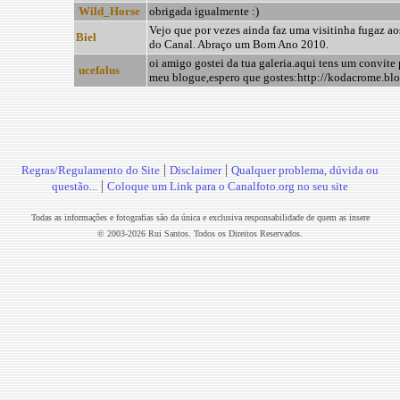
Wild_Horse
obrigada igualmente :)
Vejo que por vezes ainda faz uma visitinha fugaz a
Biel
do Canal. Abraço um Bom Ano 2010.
oi amigo gostei da tua galeria.aqui tens um convite p
ucefalus
meu blogue,espero que gostes:http://kodacrome.bl
|
|
Regras/Regulamento do Site
Disclaimer
Qualquer problema, dúvida ou
|
questão...
Coloque um Link para o Canalfoto.org no seu site
Todas as informações e fotografias são da única e exclusiva responsabilidade de quem as insere
© 2003-2026 Rui Santos. Todos os Direitos Reservados.