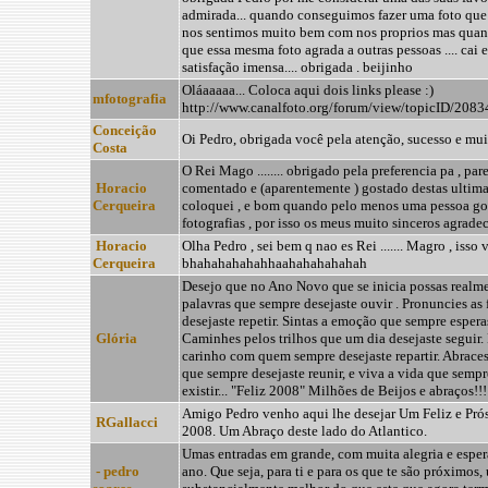
admirada... quando conseguimos fazer uma foto que 
nos sentimos muito bem com nos proprios mas qua
que essa mesma foto agrada a outras pessoas .... cai
satisfação imensa.... obrigada . beijinho
Oláaaaaa... Coloca aqui dois links please :)
mfotografia
http://www.canalfoto.org/forum/view/topicID/2083
Conceição
Oi Pedro, obrigada você pela atenção, sucesso e muit
Costa
O Rei Mago ........ obrigado pela preferencia pa , par
Horacio
comentado e (aparentemente ) gostado destas ultima
Cerqueira
coloquei , e bom quando pelo menos uma pessoa gos
fotografias , por isso os meus muito sinceros agrade
Horacio
Olha Pedro , sei bem q nao es Rei ....... Magro , isso v
Cerqueira
bhahahahahahhaahahahahahah
Desejo que no Ano Novo que se inicia possas realmen
palavras que sempre desejaste ouvir . Pronuncies as 
desejaste repetir. Sintas a emoção que sempre esperas
Glória
Caminhes pelos trilhos que um dia desejaste seguir.
carinho com quem sempre desejaste repartir. Abrace
que sempre desejaste reunir, e viva a vida que semp
existir... "Feliz 2008" Milhões de Beijos e abraços!!!
Amigo Pedro venho aqui lhe desejar Um Feliz e Pró
RGallacci
2008. Um Abraço deste lado do Atlantico.
Umas entradas em grande, com muita alegria e espe
- pedro
ano. Que seja, para ti e para os que te são próximos