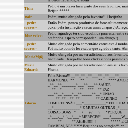
la belos trabalhos,parabéns!
Pedro é um prazer fazer parte dos seus favoritos, mu
Tisha
Beijito *****
nair
Pedro, muito obrigado pelo favorito!! 1 beijinho
- pedro
Então Pedro, pouco produtivo de fotos ultimamente
soares -
puxar pela inspiração e sacar umas chapas ;) Abraço.
Pedro, agradeço ter sido escolhida para estar entre s
blue velvet
preferidos. espero corresponder... um abraço :)
- pedro
Muito obrigado pelo comentário entusiasta á minha
soares -
Foi muito bom de ler e saber que agradou tanto. Abr
Muito obrigada por me ter adicionado aos favoritos,
MariaM(6)
lisonjeada. Desejo-lhe bons clicks e bons passeios p
Maria
Muito obrigada por me ter adicionado aos seus favo
Eduarda
Páscoa.
Feliz Páscoa!!! __**_** _**___** _**___**___
HARMONIA _**___**_______**___**** AMOR
_**__**_______*___**___** SAÚDE
__**__*______*__**__***__** PAZ
___**__*____*__**_____**__* UNIÃO
____**_**__**_**________** CARINHO ____*
Glória
COMPREENSÃO ___*___________* FELICIDA
__*_____________* E MUITAS OUTRAS _*____
COISAS BOAS _*___/___@___\___*PORQUE
_*___\__/...\__/___* MERECES!!! ___*_____W_
_____**_____** AHHH!!!!!!!! _______***** E
TAMBEM, NÉ?!?!?!?! Beijinhos no coração!!! .•*´¨`*•