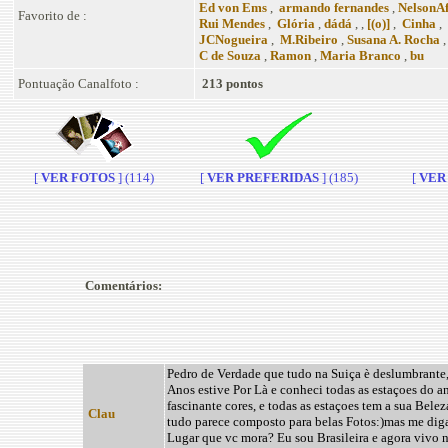
Ed von Ems
,
armando fernandes
,
NelsonA
Favorito de :
Rui Mendes
,
Glória
,
dádá
, ,
[(o)]
,
Cinha
,
JCNogueira
,
M.Ribeiro
,
Susana A. Rocha
C de Souza
,
Ramon
,
Maria Branco
,
bu
Pontuação Canalfoto :
213 pontos
[
VER FOTOS
] (114)
[
VER PREFERIDAS
] (185)
[
VER 
Comentários:
Pedro de Verdade que tudo na Suiça è deslumbrante
Anos estive Por Là e conheci todas as estaçoes do a
fascinante cores, e todas as estaçoes tem a sua Bele
Clau
tudo parece composto para belas Fotos:)mas me diga
Lugar que vc mora? Eu sou Brasileira e agora vivo