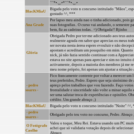
´¨`*•.¸¸.•*´¨`*•.¸¸.•
Bigada pelo voto n concurso intitulado "Mãos", esp
BlacKMiaU
gostado ^^, ***
Por lapso meu ainda nao o tinha adicionado, pois g
Ana Grade
suas fotografias.. O curso vai andando, o semestre p
bem, fiz as cadeiras todas.. =) Obrigada!! Bjinho
Obrigada Pedro por ter-me adicionado aos teus autore
realmente agrada em saber que aprecias os meus trab
ser novata nesta áerea espero evouluir e não decepc
apostam e acreditam um pouquiho em mim. Quanto
Glória
nick, já não fazia sentido continuar com a Appreciat
estava no site apenas para apreciar e sim no intuito 
activamente, depois a maioria dos membros já me r
meu nome próprio, foi apenas um ajustar a situação a
Fico francamente contente por voltar a merecer um l
teus preferidos, Pedro. Espero que seja sinónimo de
- pedro
apreço pelos trabalhos que vou fazendo. Faço votos
soares -
frontalidade e sinceridade não volte a minar aquilo
ser uma salutar troca de experiências e opiniões. Ob
crédito. Um grande abraço ;)
BlacKMiaU
Bigada pelo voto n concurso intitulado "Noite" ^^,
- pedro
Obrigado pelo teu voto no concurso, Pedro. Abraço 
soares -
Valeu o toque, Meu Rei. Estava usando um PC muito
O Fotógrafo
achei que só validaria votação depois de selecionar
Caolho
Abraço