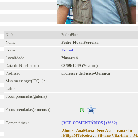
Nick :
PedroFlora
Nome :
Pedro Flora Ferreira
E-mail :
E-mail
Localidade :
Massamá
Data de Nascimento :
03/09/1949 (76 anos)
Profissão :
professor de Fisico-Química
Msn messenger(ICQ...) :
Galeria :
Fotos premiadas(galeria) :
Fotos premiadas(concurso) :
[1]
Comentários :
[
VER COMENTÁRIOS
] (3662)
Almor
,
AnaMarta
,
Sem Asa
, ,
c.martins
, ,
,
FilipaMTeixeira
, ,
Silvano Vilarinho
, ,
Ma