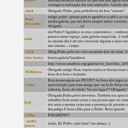
soares -
substancialmente melhor do que este que agora term
consigas a realização das tuas ambições. Grande abra
clark
Obrigado Pedro, pela preferência da foto "outono"
amigo pedro: apenas para te agradecer a add e as con
Raul
minha galeria, que me deixa sempre muito contente.....
Alexandre
obrigado.................... ;o)
olá Pedro!! Agradeço os teus comentários... confess
passava neste espaço, uma galeria esquecida...é ve
soluz
no mesmo dia é mt raro encontrar alguém a fazer ano
raro mesmo... cumps
clark
Obrig.Pedro pelo teu voto na minha foto do tema "t
vitor bastos
bonita galeria!!parabens
http://www.canalfoto.org/galeria/ver_foto/foto_id
Obrigada amigo flora, espero nunca te decepcionar
M.Ribeiro
fotos fica bem e beijinho
Bela homenagem aos PICOS!!! As fotos dos lagos já
Cinha
apresentação para uma amiga que vai la de férias em
indecisa, ficou decidida! Vai aos lagos!!! Obrigada!
Obrigada,Pedro,pelos favoritos. Também sou aprecia
trabalhos bem assim como a tua pessoa aqui no canal
[(o)]
site seria a mesma coisa sem a presença de pessoas 
dia,amigo.E bons cliks para ti,Pedro. Beijo grande.
Cinha
PARABÉNS!!!
- pedro
então, Dr. Pedro, tudo bem? um abraço ;)
soares -