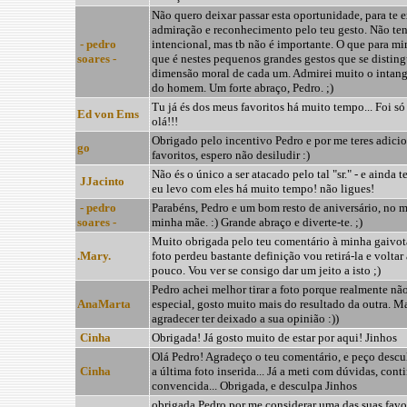
Não quero deixar passar esta oportunidade, para te e
admiração e reconhecimento pelo teu gesto. Não tenh
- pedro
intencional, mas tb não é importante. O que para mi
soares -
que é nestes pequenos grandes gestos que se distingu
dimensão moral de cada um. Admirei muito o intan
do homem. Um forte abraço, Pedro. ;)
Tu já és dos meus favoritos há muito tempo... Foi só 
Ed von Ems
olá!!!
Obrigado pelo incentivo Pedro e por me teres adici
go
favoritos, espero não desiludir :)
Não és o único a ser atacado pelo tal "sr." - e ainda te 
JJacinto
eu levo com eles há muito tempo! não ligues!
- pedro
Parabéns, Pedro e um bom resto de aniversário, no 
soares -
minha mãe. :) Grande abraço e diverte-te. ;)
Muito obrigada pelo teu comentário à minha gaivot
.Mary.
foto perdeu bastante definição vou retirá-la e voltar
pouco. Vou ver se consigo dar um jeito a isto ;)
Pedro achei melhor tirar a foto porque realmente nã
AnaMarta
especial, gosto muito mais do resultado da outra. M
agradecer ter deixado a sua opinião :))
Cinha
Obrigada! Já gosto muito de estar por aqui! Jinhos
Olá Pedro! Agradeço o teu comentário, e peço descul
Cinha
a última foto inserida... Já a meti com dúvidas, con
convencida... Obrigada, e desculpa Jinhos
obrigada Pedro por me considerar uma das suas favorit