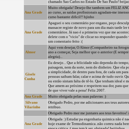
chamado Sao Carlos no Estado De Sao Paulo! beija
Muito obrigada! Desejo-lhe tambem um FELIZ ANO
Ana Grade
ao curso, as saidas profissionais agradam-me imenso
curso bastante dificil!! bjinho
Apaguei o seu comentário por engano, peço desculpa
massacre registe de novo para um dia mais tarde ler
Ana Grade
comentários. Já nao é a primeira vez que me acontec
delete com o "vicio" de clicar no responder quando
um comentario feito :(
Aqui vem desejar, O Almor (Companheiro na fotograf
Almor
ano a começar, Seja melhor que o anterior (E sempr
alegria)...
Eu desejo... Que a felicidade não dependa do tempo
paisagem, nem da sorte, nem do dinheiro. Que ela p
a simplicidade, de dentro para fora, de cada um para
Gisele
pessoas saibam falar, calar e acima de tudo ouvir. 
Cunha
ou então sintam falta de tê-lo. Que tenham ideal e m
Que amem ao próximo e respeitem sua dor, para que
de que viver vale a pena! Feliz 2007.
Ana Grade
Muito obrigada pelas suas palavras :)
Silvano
Obrigado Pedro, por me adicionares aos teus autores
Vilarinho
retribuo.
Obrigado Pedro mor me juntares aos teus favoritos!
Obrigada :) Estudar pa engenharia quimica não é nada
Ana Grade
hoje exame de Termodinamica..não correu nada bem
epoca critica :( mas tem k ser..obrigada! beijinhos